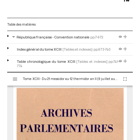
Table des matières
République française - Convention nationale
pp.7-672
Index général du tome XCIII
[Tables et indexes]
pp.673-740
Table chronologique du tome XCIII
[Tables et indexes]
pp.741-
774
V
Tome XCIII - Du 21 messidor au 12 thermidor an II (9 juillet au 30 juillet 1794)
i
s
u
a
l
i
s
e
u
r