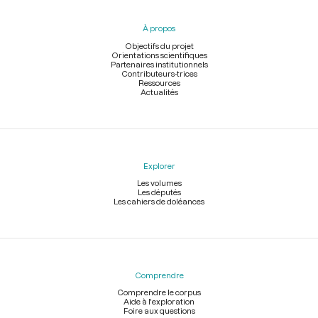
du
pied
À propos
de
page
Objectifs du projet
Orientations scientifiques
Partenaires institutionnels
Contributeurs-trices
Ressources
Actualités
Explorer
Les volumes
Les députés
Les cahiers de doléances
Comprendre
Comprendre le corpus
Aide à l'exploration
Foire aux questions