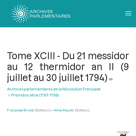
ARCHIVES
PARLEMENTAIRES
Fil
d'Ariane
Tome XCIII - Du 21 messidor
au 12 thermidor an II (9
juillet au 30 juillet 1794)
Archives parlementaires de la Révolution Française
Première série (1787-1799)
Françoise Brunel
[Éditeur]
Aline Alquier
[Éditeur]
Partager