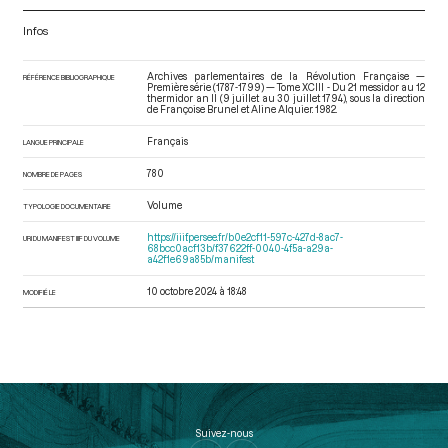
Infos
Archives parlementaires de la Révolution Française —
RÉFÉRENCE BIBLIOGRAPHIQUE
Première série (1787-1799) — Tome XCIII - Du 21 messidor au 12
thermidor an II (9 juillet au 30 juillet 1794)
, sous la direction
de Françoise Brunel et Aline Alquier. 1982.
Français
LANGUE PRINCIPALE
780
NOMBRE DE PAGES
Volume
TYPOLOGIE DOCUMENTAIRE
https://iiif.persee.fr/b0e2cf11-597c-427d-8ac7-
URI DU MANIFEST IIIF DU VOLUME
68bcc0acf13b/f37622ff-0040-4f5a-a29a-
a42f1e69a85b/manifest
10 octobre 2024 à 18:48
MODIFIÉ LE
Suivez-nous