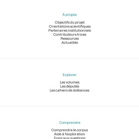
du
pied
À propos
de
page
Objectifs du projet
Orientations scientifiques
Partenaires institutionnels
Contributeurs-trices
Ressources
Actualités
Explorer
Les volumes
Les députés
Les cahiers de doléances
Comprendre
Comprendre le corpus
Aide à l'exploration
Foire aux questions