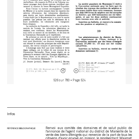
r
526 sur 780
• Page 524
Infos
Renvoi aux comités des domaines et de salut public de
RÉFÉRENCE BIBLIOGRAPHIQUE
l'annonce de l'agent national du district de Marseille de la
vente des biens d'émigrés qui remercie de la part de tous les
citoyens d'avoir envoyé en mission le représentant Maignet,