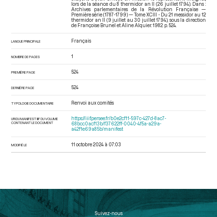
lors de la séance du 8 thermidor an II (26 juillet 1794). Dans :
Archives parlementaires de la Révolution Française —
Première série (1787-1799) — Tome XCIII - Du 21 messidor au 12
thermidor an II (9 juillet au 30 juillet 1794)
, sous la direction
de Françoise Brunel et Aline Alquier. 1982. p. 524.
Français
LANGUE PRINCIPALE
1
NOMBRE DE PAGES
524
PREMIÈRE PAGE
524
DERNIÈRE PAGE
Renvoi aux comités
TYPOLOGIE DOCUMENTAIRE
https://iiif.persee.fr/b0e2cf11-597c-427d-8ac7-
URI DU MANIFEST IIIF DU VOLUME
CONTENANT LE DOCUMENT
68bcc0acf13b/f37622ff-0040-4f5a-a29a-
a42f1e69a85b/manifest
11 octobre 2024 à 07:03
MODIFIÉ LE
Suivez-nous