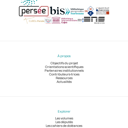
Menu
du
pied
À propos
de
page
Objectifs du projet
Orientations scientifiques
Partenaires institutionnels
Contributeurs-trices
Ressources
Actualités
Explorer
Les volumes
Les députés
Les cahiers de doléances