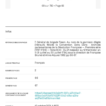
68 sur 780
• Page 66
Infos
7. Général de brigade Tisson. Au nom de la garnison d’Agde
RÉFÉRENCE BIBLIOGRAPHIQUE
(Hérault), félicite la Convention. Dons. Dans : Archives
parlementaires de la Révolution Française — Première série
(1787-1799) — Tome XCIII - Du 21 messidor au 12 thermidor an
II (9 juillet au 30 juillet 1794)
, sous la direction de Françoise
Brunel et Aline Alquier. 1982. pp. 66-67.
Français
LANGUE PRINCIPALE
2
NOMBRE DE PAGES
66
PREMIÈRE PAGE
67
DERNIÈRE PAGE
https://iiif.persee.fr/b0e2cf11-597c-427d-8ac7-
URI DU MANIFEST IIIF DU VOLUME
CONTENANT LE DOCUMENT
68bcc0acf13b/f37622ff-0040-4f5a-a29a-
a42f1e69a85b/manifest
10 octobre 2024 à 18:23
MODIFIÉ LE