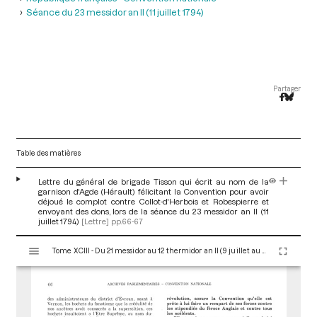
Séance du 23 messidor an II (11 juillet 1794)
Partager
Table des matières
Lettre du général de brigade Tisson qui écrit au nom de la
garnison d'Agde (Hérault) félicitant la Convention pour avoir
déjoué le complot contre Collot-d'Herbois et Robespierre et
envoyant des dons, lors de la séance du 23 messidor an II (11
juillet 1794)
[Lettre]
pp.66-67
V
Tome XCIII - Du 21 messidor au 12 thermidor an II (9 juillet au 30 juillet 1794)
i
s
u
a
l