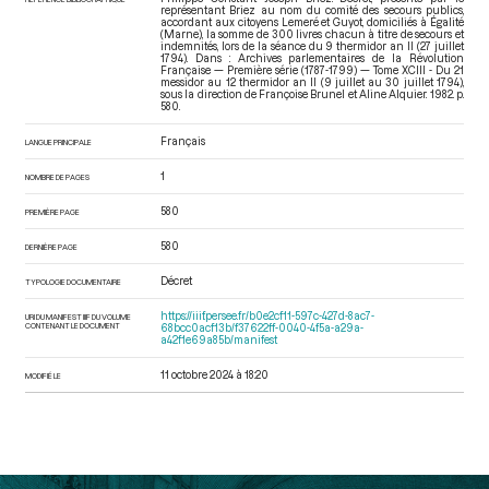
représentant Briez au nom du comité des secours publics,
accordant aux citoyens Lemeré et Guyot, domiciliés à Égalité
(Marne), la somme de 300 livres chacun à titre de secours et
indemnités, lors de la séance du 9 thermidor an II (27 juillet
1794). Dans : Archives parlementaires de la Révolution
Française — Première série (1787-1799) — Tome XCIII - Du 21
messidor au 12 thermidor an II (9 juillet au 30 juillet 1794)
,
sous la direction de Françoise Brunel et Aline Alquier. 1982. p.
580.
Français
LANGUE PRINCIPALE
1
NOMBRE DE PAGES
580
PREMIÈRE PAGE
580
DERNIÈRE PAGE
Décret
TYPOLOGIE DOCUMENTAIRE
https://iiif.persee.fr/b0e2cf11-597c-427d-8ac7-
URI DU MANIFEST IIIF DU VOLUME
CONTENANT LE DOCUMENT
68bcc0acf13b/f37622ff-0040-4f5a-a29a-
a42f1e69a85b/manifest
11 octobre 2024 à 18:20
MODIFIÉ LE