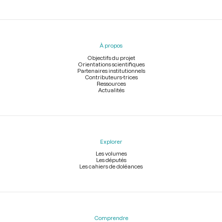
Menu
du
pied
À propos
de
page
Objectifs du projet
Orientations scientifiques
Partenaires institutionnels
Contributeurs-trices
Ressources
Actualités
Explorer
Les volumes
Les députés
Les cahiers de doléances
Comprendre