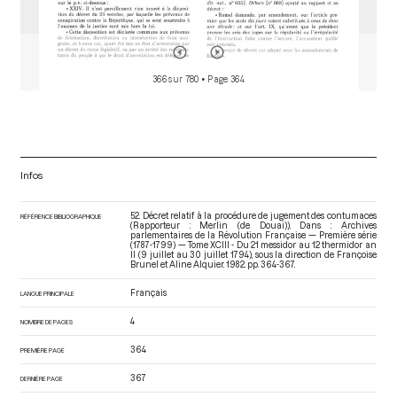
366 sur 780
• Page 364
Infos
52. Décret relatif à la procédure de jugement des contumaces
RÉFÉRENCE BIBLIOGRAPHIQUE
(Rapporteur : Merlin (de Douai)). Dans : Archives
parlementaires de la Révolution Française — Première série
(1787-1799) — Tome XCIII - Du 21 messidor au 12 thermidor an
II (9 juillet au 30 juillet 1794)
, sous la direction de Françoise
Brunel et Aline Alquier. 1982. pp. 364-367.
Français
LANGUE PRINCIPALE
4
NOMBRE DE PAGES
364
PREMIÈRE PAGE
367
DERNIÈRE PAGE