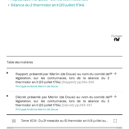
Séance du 2 thermidor an II (20 juillet 1794)
Partager
Table des matières
Rapport, présenté par Merlin (de Douai) au nom du comité de
législation, sur les contumaces, lors de la séance du 2
thermidor an II (20 juillet 1794)
[Rapport]
pp.364-366
Philippe Antoine Merlin de Douai
Décret, présenté par Merlin (de Douai) au nom du comité de
législation, sur les contumaces, lors de la séance du 2
thermidor an II (20 juillet 1794)
[Décret]
pp.366-367
Philippe Antoine Merlin de Douai
V
Tome XCIII - Du 21 messidor au 12 thermidor an II (9 juillet au 30 juillet 1794)
i
s