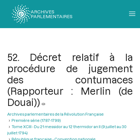
ARCHIVES
PARLEMENTAIRES
Fil
d'Ariane
52. Décret relatif à la
procédure de jugement
des contumaces
(Rapporteur : Merlin (de
Douai))
Archives parlementaires de la Révolution Française
Première série (1787-1799)
Tome XCIII - Du 21 messidor au 12 thermidor an II (9 juillet au 30
juillet 1794)
République française - Convention nationale