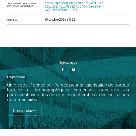
https://iiif.persee.fr/b0e2cf11-597c-427d-8ac7-
URI DU MANIFEST IIIF DU VOLUME
CONTENANT LE DOCUMENT
68bcc0acf13b/f37622ff-0040-4f5a-a29a-
a42f1e69a85b/manifest
10 octobre 2024 à 18:23
MODIFIÉ LE
Suivez-nous
Les perséides
Un dispositif pensé par Persée pour la valorisation de corpus
textuels et iconographiques numérisés construits en
partenariat avec des équipes de recherche et des institutions
documentaires.
En savoir plus