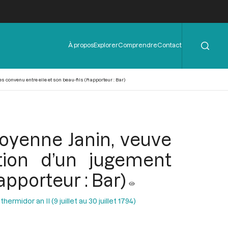
Rechercher
Menu
À propos
Explorer
Comprendre
Contact
de
l'en-
tête
s convenu entre elle et son beau-fils (Rapporteur : Bar)
itoyenne Janin, veuve
tion d’un jugement
apporteur : Bar)
ermidor an II (9 juillet au 30 juillet 1794)