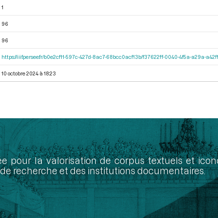
1
96
96
https://iiif.persee.fr/b0e2cf11-597c-427d-8ac7-68bcc0acf13b/f37622ff-0040-4f5a-a29a-a4
10 octobre 2024 à 18:23
ée pour la valorisation de corpus textuels et ic
de recherche et des institutions documentaires.