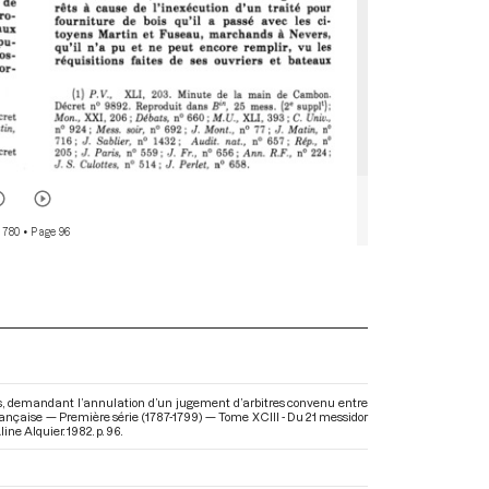
 780
• Page 96
mes, demandant l’annulation d’un jugement d’arbitres convenu entre
 Française — Première série (1787-1799) — Tome XCIII - Du 21 messidor
ine Alquier. 1982. p. 96.