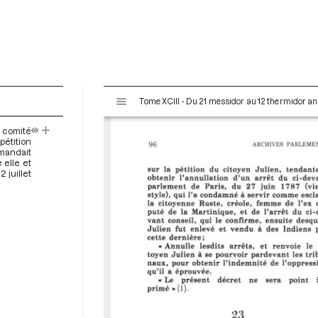
V
Tome XCIII - Du 21 messidor au 12 thermidor an II 
i
s
u comité
u
pétition
a
mandait
 elle et
l
2 juillet
i
s
e
u
r
M
i
r
a
d