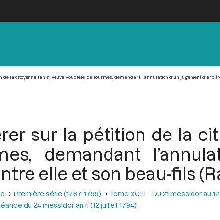
ion de la citoyenne Janin, veuve Voudière, de Tourmes, demandant l’annulation d’un jugement d’arbitre
érer sur la pétition de la c
mes, demandant l’annula
tre elle et son beau-fils (R
se
Première série (1787-1799)
Tome XCIII - Du 21 messidor au 12 th
éance du 24 messidor an II (12 juillet 1794)