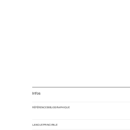
Infos
RÉFÉRENCE BIBLIOGRAPHIQUE
LANGUE PRINCIPALE