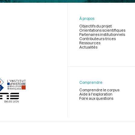
À propos
Objectifs du projet
Orientations scientifiques
Partenaires institutionnels
Contributeurs-trices
Ressources
Actualités
Menu
du
pied
de
Comprendre
page
Comprendre le corpus
Aide à l'exploration
Foire aux questions