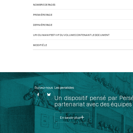
NOMBRE DE PAGES
PREMIÈRE PAGE
DERNIÈRE PAGE
URI DU MANIFEST IIIF DU VOLUME CONTENANT LE DOCUMENT
MODIFIÉ LE
Suivez-nous
Les perséides
Un dispositif pensé par Pers
partenariat avec des équipes 
En savoir plus