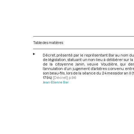
Table des matières
Décret, présenté par le représentant Bar au nom d
de législation, statuant un non-lieu à délibérer sur la 
de la citoyenne Janin, veuve Voudière, qui de
l’annulation d’un jugement d’arbitres convenu entre
son beau-fils, lors de la séance du 24 messidor an II (1
1794)
[Décret]
p.96
Jean-Etienne Bar