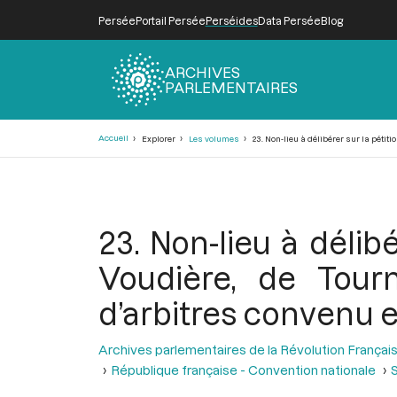
Persée
Portail Persée
Perséides
Data Persée
Blog
ARCHIVES
PARLEMENTAIRES
Fil
Accueil
Explorer
Les volumes
23. Non-lieu à délibérer sur la pétit
d'Ariane
23. Non-lieu à délib
Voudière, de Tour
d’arbitres convenu en
Archives parlementaires de la Révolution Françai
République française - Convention nationale
S