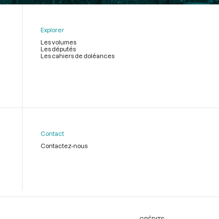
Explorer
Les volumes
Les députés
Les cahiers de doléances
Contact
Contactez-nous
CRÉDITS