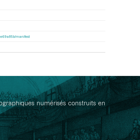
2f1e69a85b/manifest
onographiques numérisés construits en