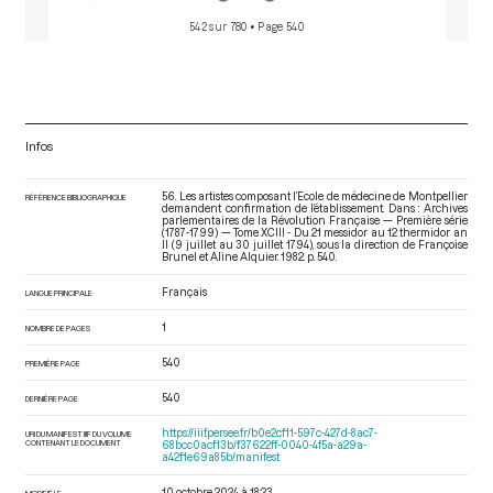
542 sur 780
• Page 540
Infos
56. Les artistes composant l’Ecole de médecine de Montpellier
RÉFÉRENCE BIBLIOGRAPHIQUE
demandent confirmation de l’établissement. Dans : Archives
parlementaires de la Révolution Française — Première série
(1787-1799) — Tome XCIII - Du 21 messidor au 12 thermidor an
II (9 juillet au 30 juillet 1794)
, sous la direction de Françoise
Brunel et Aline Alquier. 1982. p. 540.
Français
LANGUE PRINCIPALE
1
NOMBRE DE PAGES
540
PREMIÈRE PAGE
540
DERNIÈRE PAGE
https://iiif.persee.fr/b0e2cf11-597c-427d-8ac7-
URI DU MANIFEST IIIF DU VOLUME
CONTENANT LE DOCUMENT
68bcc0acf13b/f37622ff-0040-4f5a-a29a-
a42f1e69a85b/manifest
10 octobre 2024 à 18:23
MODIFIÉ LE