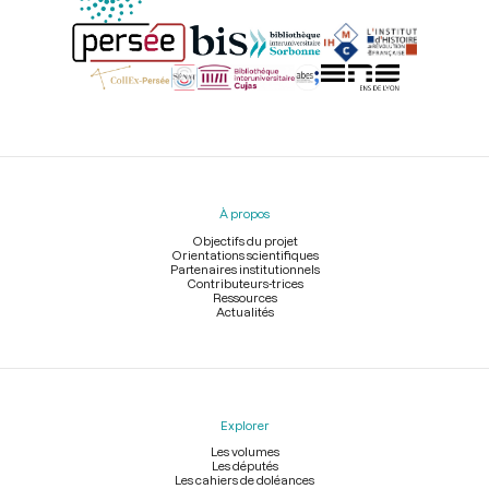
Menu
du
pied
À propos
de
page
Objectifs du projet
Orientations scientifiques
Partenaires institutionnels
Contributeurs-trices
Ressources
Actualités
Explorer
Les volumes
Les députés
Les cahiers de doléances