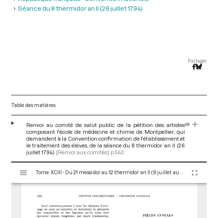
Séance du 8 thermidor an II (26 juillet 1794)
Partager
Table des matières
Renvoi au comité de salut public de la pétition des artistes
composant l'école de médecine et chimie de Montpellier, qui
demandent à la Convention confirmation de l'établissement et
le traitement des élèves, de la séance du 8 thermidor an II (26
juillet 1794)
[Renvoi aux comités]
p.540
V
Tome XCIII - Du 21 messidor au 12 thermidor an II (9 juillet au 30 juillet 1794)
i
s
u
a
l