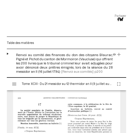
Partager
Table des matières
Renvoi au comité des finances du don des citoyens Blaurac,
Pigné et Pichot du canton de Mormoiron (Vaucluse) qui offrent
les 200 livres que le tribunal criminel leur avait adjugées pour
avoir dénoncé deux prêtres émigrés, lors de la séance du 28
messidor an II (16 juillet 1794)
[Renvoi aux comités]
p.200
V
Tome XCIII - Du 21 messidor au 12 thermidor an II (9 juillet au 30 juillet 1794)
i
s
u
a
l
i
s
e
u