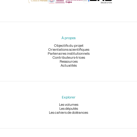
Menu
du
pied
À propos
de
page
Objectifs du projet
Orientations scientifiques
Partenaires institutionnels
Contributeurs-trices
Ressources
Actualités
Explorer
Les volumes
Les députés
Les cahiers de doléances