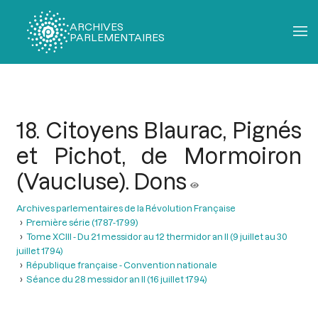
ARCHIVES
PARLEMENTAIRES
Fil
d'Ariane
18. Citoyens Blaurac, Pignés
et Pichot, de Mormoiron
(Vaucluse). Dons
Archives parlementaires de la Révolution Française
Première série (1787-1799)
Tome XCIII - Du 21 messidor au 12 thermidor an II (9 juillet au 30
juillet 1794)
République française - Convention nationale
Séance du 28 messidor an II (16 juillet 1794)