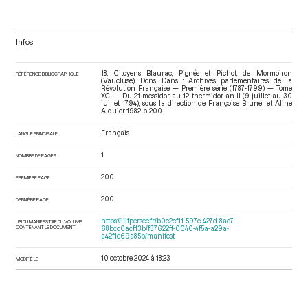
Infos
18. Citoyens Blaurac, Pignés et Pichot, de Mormoiron
RÉFÉRENCE BIBLIOGRAPHIQUE
(Vaucluse). Dons. Dans : Archives parlementaires de la
Révolution Française — Première série (1787-1799) — Tome
XCIII - Du 21 messidor au 12 thermidor an II (9 juillet au 30
juillet 1794)
, sous la direction de Françoise Brunel et Aline
Alquier. 1982. p. 200.
Français
LANGUE PRINCIPALE
1
NOMBRE DE PAGES
200
PREMIÈRE PAGE
200
DERNIÈRE PAGE
https://iiif.persee.fr/b0e2cf11-597c-427d-8ac7-
URI DU MANIFEST IIIF DU VOLUME
CONTENANT LE DOCUMENT
68bcc0acf13b/f37622ff-0040-4f5a-a29a-
a42f1e69a85b/manifest
10 octobre 2024 à 18:23
MODIFIÉ LE