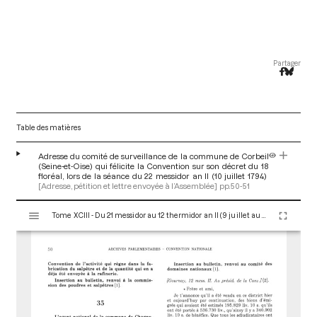
Partager
Table des matières
Adresse du comité de surveillance de la commune de Corbeil
(Seine-et-Oise) qui félicite la Convention sur son décret du 18
floréal, lors de la séance du 22 messidor an II (10 juillet 1794)
[Adresse, pétition et lettre envoyée à l’Assemblée]
pp.50-51
V
Tome XCIII - Du 21 messidor au 12 thermidor an II (9 juillet au 30 juillet 1794)
i
s
u
a
l
i
s
e