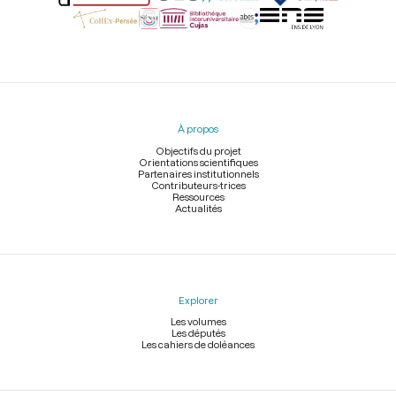
Menu
du
pied
À propos
de
page
Objectifs du projet
Orientations scientifiques
Partenaires institutionnels
Contributeurs-trices
Ressources
Actualités
Explorer
Les volumes
Les députés
Les cahiers de doléances