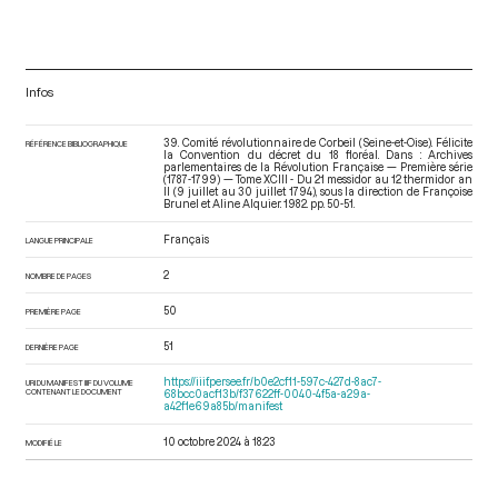
Infos
39. Comité révolutionnaire de Corbeil (Seine-et-Oise). Félicite
RÉFÉRENCE BIBLIOGRAPHIQUE
la Convention du décret du 18 floréal. Dans : Archives
parlementaires de la Révolution Française — Première série
(1787-1799) — Tome XCIII - Du 21 messidor au 12 thermidor an
II (9 juillet au 30 juillet 1794)
, sous la direction de Françoise
Brunel et Aline Alquier. 1982. pp. 50-51.
Français
LANGUE PRINCIPALE
2
NOMBRE DE PAGES
50
PREMIÈRE PAGE
51
DERNIÈRE PAGE
https://iiif.persee.fr/b0e2cf11-597c-427d-8ac7-
URI DU MANIFEST IIIF DU VOLUME
CONTENANT LE DOCUMENT
68bcc0acf13b/f37622ff-0040-4f5a-a29a-
a42f1e69a85b/manifest
10 octobre 2024 à 18:23
MODIFIÉ LE