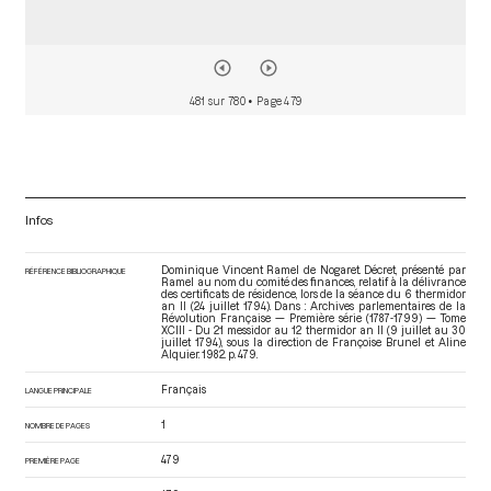
481 sur 780
• Page 479
Infos
Dominique Vincent Ramel de Nogaret. Décret, présenté par
RÉFÉRENCE BIBLIOGRAPHIQUE
Ramel au nom du comité des finances, relatif à la délivrance
des certificats de résidence, lors de la séance du 6 thermidor
an II (24 juillet 1794). Dans : Archives parlementaires de la
Révolution Française — Première série (1787-1799) — Tome
XCIII - Du 21 messidor au 12 thermidor an II (9 juillet au 30
juillet 1794)
, sous la direction de Françoise Brunel et Aline
Alquier. 1982. p. 479.
Français
LANGUE PRINCIPALE
1
NOMBRE DE PAGES
479
PREMIÈRE PAGE