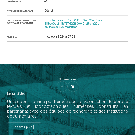
479
DERNIÈRE PAGE
Décret
TYPOLOGIE DOCUMENTAIRE
https://iiif.persee.fr/b0e2cf11-597c-427d-8ac7-
URI DU MANIFEST IIIF DU VOLUME
CONTENANT LE DOCUMENT
68bcc0acf13b/f37622ff-0040-4f5a-a29a-
a42f1e69a85b/manifest
11 octobre 2024 à 07:02
MODIFIÉ LE
Suivez-nous
Les perséides
Un dispositif pensé par Persée pour la valorisation de corpus
textuels et iconographiques numérisés construits en
partenariat avec des équipes de recherche et des institutions
documentaires.
En savoir plus