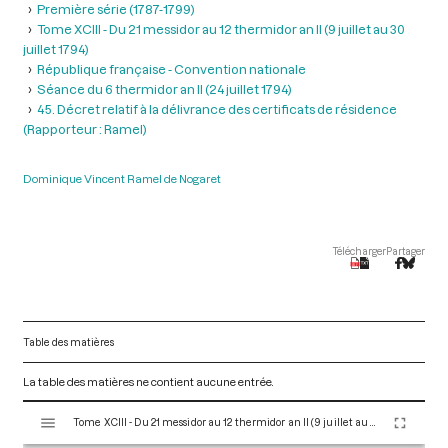
Première série (1787-1799)
Tome XCIII - Du 21 messidor au 12 thermidor an II (9 juillet au 30
juillet 1794)
République française - Convention nationale
Séance du 6 thermidor an II (24 juillet 1794)
45. Décret relatif à la délivrance des certificats de résidence
(Rapporteur : Ramel)
Dominique Vincent Ramel de Nogaret
Télécharger
Partager
Table des matières
La table des matières ne contient aucune entrée.
V
Tome XCIII - Du 21 messidor au 12 thermidor an II (9 juillet au 30 juillet 1794)
i