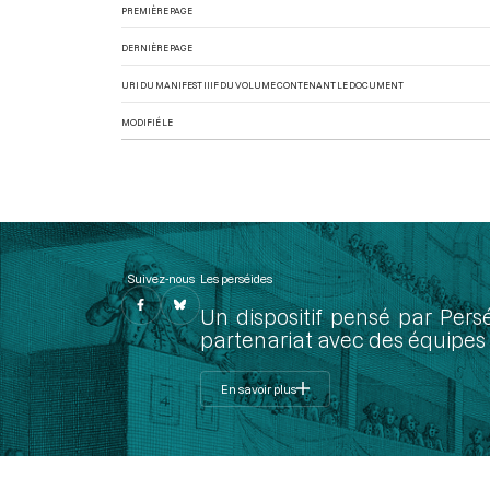
PREMIÈRE PAGE
DERNIÈRE PAGE
URI DU MANIFEST IIIF DU VOLUME CONTENANT LE DOCUMENT
MODIFIÉ LE
Suivez-nous
Les perséides
Un dispositif pensé par Pers
partenariat avec des équipes 
En savoir plus