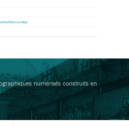
2f1e69a85b/manifest
onographiques numérisés construits en