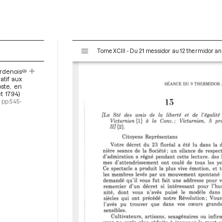
V
Tome XCIII - Du 21 messidor au 12 thermidor an II 
i
s
rdenois
u
atif aux
a
oste, en
t 1794)
l
pp.545-
i
s
e
u
r
M
i
r
a
d
o