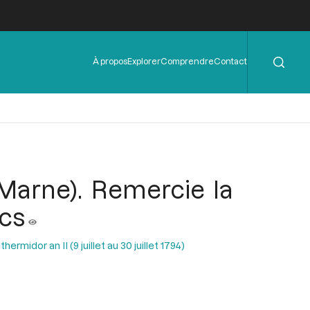
Rechercher
Menu
À propos
Explorer
Comprendre
Contact
de
l'en-
tête
 (Marne). Remercie la
ics
ermidor an II (9 juillet au 30 juillet 1794)