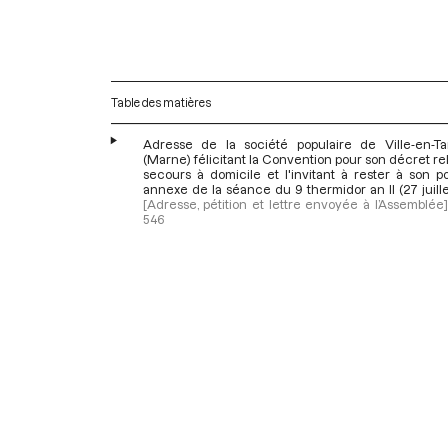
Table des matières
Adresse de la société populaire de Ville-en-Ta
(Marne) félicitant la Convention pour son décret rel
secours à domicile et l'invitant à rester à son p
annexe de la séance du 9 thermidor an II (27 juille
[Adresse, pétition et lettre envoyée à l’Assemblée]
546