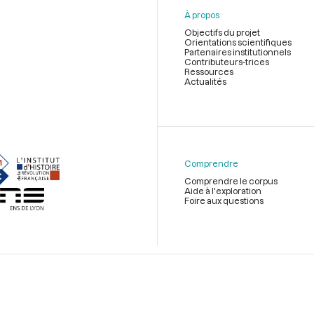
À propos
Objectifs du projet
Orientations scientifiques
Partenaires institutionnels
Contributeurs-trices
Ressources
Actualités
Menu
du
pied
de
Comprendre
page
Comprendre le corpus
Aide à l'exploration
Foire aux questions