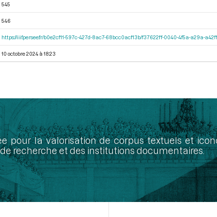
545
546
https://iiif.persee.fr/b0e2cf11-597c-427d-8ac7-68bcc0acf13b/f37622ff-0040-4f5a-a29a-a4
10 octobre 2024 à 18:23
ée pour la valorisation de corpus textuels et ic
de recherche et des institutions documentaires.