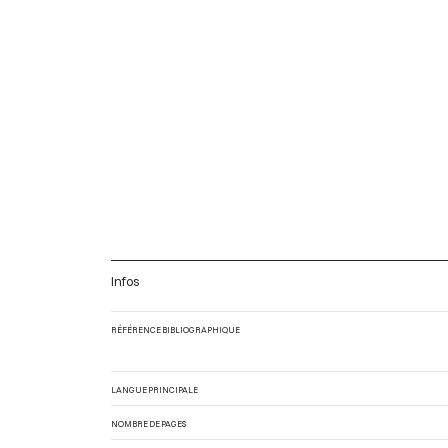
Infos
RÉFÉRENCE BIBLIOGRAPHIQUE
LANGUE PRINCIPALE
NOMBRE DE PAGES