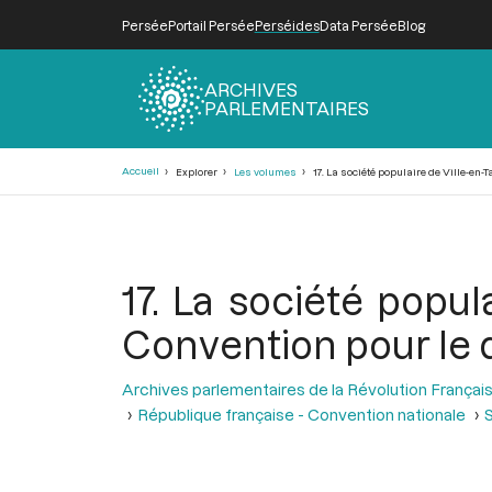
Persée
Portail Persée
Perséides
Data Persée
Blog
ARCHIVES
PARLEMENTAIRES
Fil
Accueil
Explorer
Les volumes
17. La société populaire de Ville-en
d'Ariane
17. La société popul
Convention pour le d
Archives parlementaires de la Révolution Françai
République française - Convention nationale
S