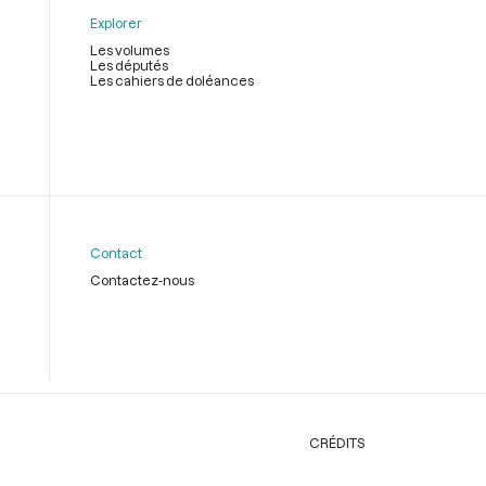
Explorer
Les volumes
Les députés
Les cahiers de doléances
Contact
Contactez-nous
CRÉDITS