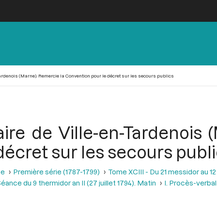
-Tardenois (Marne). Remercie la Convention pour le décret sur les secours publics
aire de Ville-en-Tardenois
écret sur les secours publ
se
Première série (1787-1799)
Tome XCIII - Du 21 messidor au 12 th
éance du 9 thermidor an II (27 juillet 1794). Matin
I. Procès-verbal