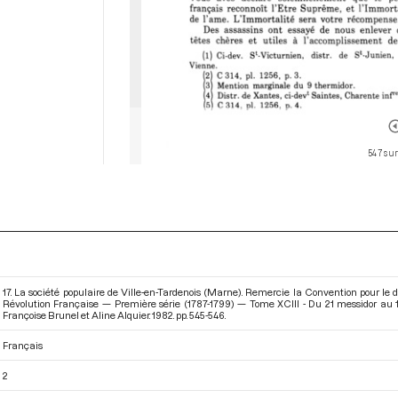
547 sur
17. La société populaire de Ville-en-Tardenois (Marne). Remercie la Convention pour le d
Révolution Française — Première série (1787-1799) — Tome XCIII - Du 21 messidor au 12 
Françoise Brunel et Aline Alquier. 1982. pp. 545-546.
Français
2