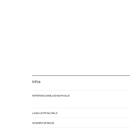
Infos
RÉFÉRENCE BIBLIOGRAPHIQUE
LANGUE PRINCIPALE
NOMBRE DE PAGES