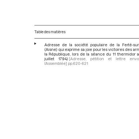
Table des matières
Adresse de la société populaire de la Ferté-su
(Aisne) qui exprime sa joie pour les victoires des a
la République, lors de la séance du 11 thermidor a
juillet 1794)
[Adresse, pétition et lettre en
l’Assemblée]
pp.620-621