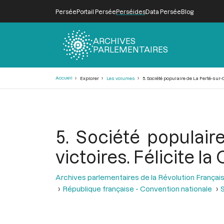
Persée
Portail Persée
Perséides
Data Persée
Blog
ARCHIVES
PARLEMENTAIRES
Fil
Accueil
Explorer
Les volumes
5. Société populaire de La Ferté-sur-O
d'Ariane
5. Société populair
victoires. Félicite l
Archives parlementaires de la Révolution Françai
République française - Convention nationale
S