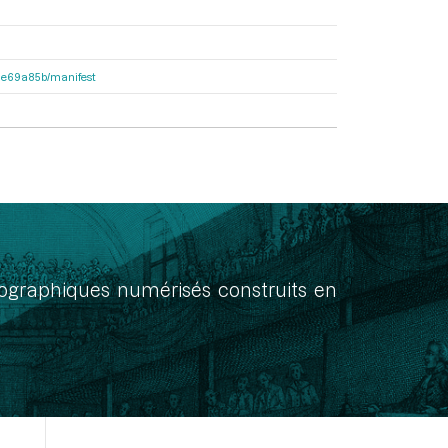
2f1e69a85b/manifest
onographiques numérisés construits en