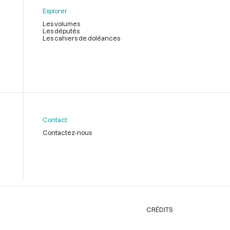
Explorer
Les volumes
Les députés
Les cahiers de doléances
Contact
Contactez-nous
CRÉDITS