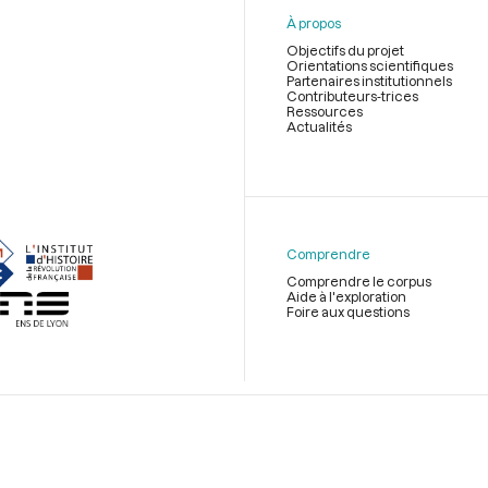
À propos
Objectifs du projet
Orientations scientifiques
Partenaires institutionnels
Contributeurs-trices
Ressources
Actualités
Menu
du
pied
de
Comprendre
page
Comprendre le corpus
Aide à l'exploration
Foire aux questions