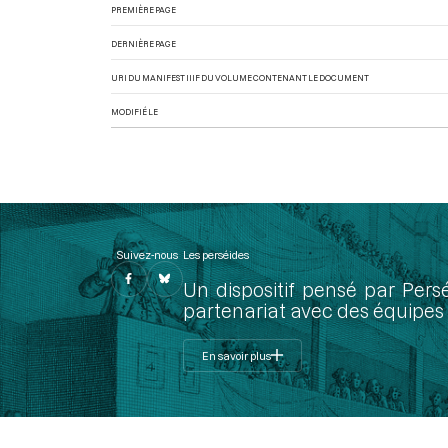
PREMIÈRE PAGE
DERNIÈRE PAGE
URI DU MANIFEST IIIF DU VOLUME CONTENANT LE DOCUMENT
MODIFIÉ LE
Suivez-nous
Les perséides
Un dispositif pensé par Pers
partenariat avec des équipes 
En savoir plus