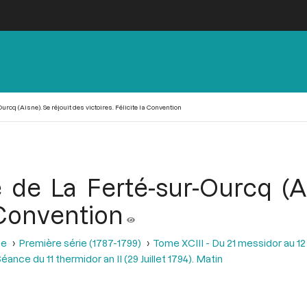
urcq (Aisne). Se réjouit des victoires. Félicite la Convention
e de La Ferté-sur-Ourcq (Ai
a Convention
se
Première série (1787-1799)
Tome XCIII - Du 21 messidor au 12 th
éance du 11 thermidor an II (29 Juillet 1794). Matin