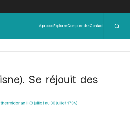
Rechercher
Menu
À propos
Explorer
Comprendre
Contact
de
l'en-
tête
sne). Se réjouit des
ermidor an II (9 juillet au 30 juillet 1794)