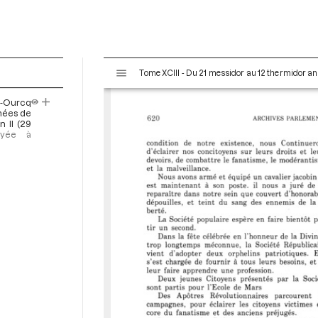
V
Tome XCIII - Du 21 messidor au 12 thermidor an II 
i
s
r-Ourcq
u
rmées de
a
n II (29
voyée à
l
i
s
e
u
r
M
i
r
a
d
o