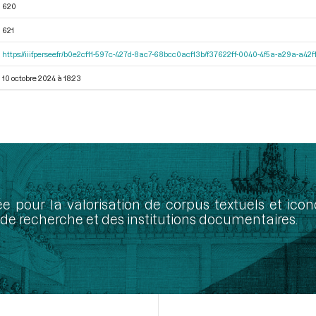
620
621
https://iiif.persee.fr/b0e2cf11-597c-427d-8ac7-68bcc0acf13b/f37622ff-0040-4f5a-a29a-a4
10 octobre 2024 à 18:23
ée pour la valorisation de corpus textuels et ic
de recherche et des institutions documentaires.