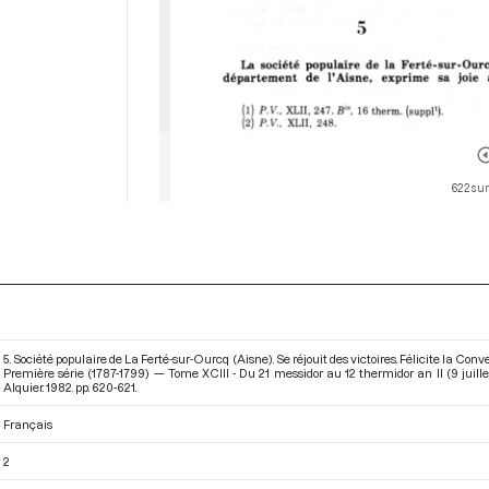
622 sur
5. Société populaire de La Ferté-sur-Ourcq (Aisne). Se réjouit des victoires. Félicite la C
Première série (1787-1799) — Tome XCIII - Du 21 messidor au 12 thermidor an II (9 juille
Alquier. 1982. pp. 620-621.
Français
2