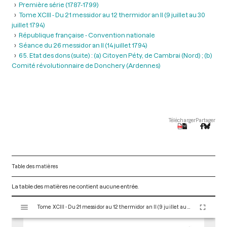
Première série (1787-1799)
Tome XCIII - Du 21 messidor au 12 thermidor an II (9 juillet au 30
juillet 1794)
République française - Convention nationale
Séance du 26 messidor an II (14 juillet 1794)
65. Etat des dons (suite) : (a) Citoyen Péty, de Cambrai (Nord) ; (b)
Comité révolutionnaire de Donchery (Ardennes)
Télécharger
Partager
Table des matières
La table des matières ne contient aucune entrée.
V
Tome XCIII - Du 21 messidor au 12 thermidor an II (9 juillet au 30 juillet 1794)
i
s