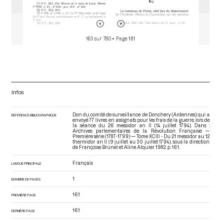
163 sur 780
• Page 161
Infos
Don du comité de surveillance de Donchery (Ardennes) qui a
RÉFÉRENCE BIBLIOGRAPHIQUE
envoyé 77 livres en assignats pour les frais de la guerre, lors de
la séance du 26 messidor an II (14 juillet 1794). Dans :
Archives parlementaires de la Révolution Française —
Première série (1787-1799) — Tome XCIII - Du 21 messidor au 12
thermidor an II (9 juillet au 30 juillet 1794)
, sous la direction
de Françoise Brunel et Aline Alquier. 1982. p. 161.
Français
LANGUE PRINCIPALE
1
NOMBRE DE PAGES
161
PREMIÈRE PAGE
161
DERNIÈRE PAGE