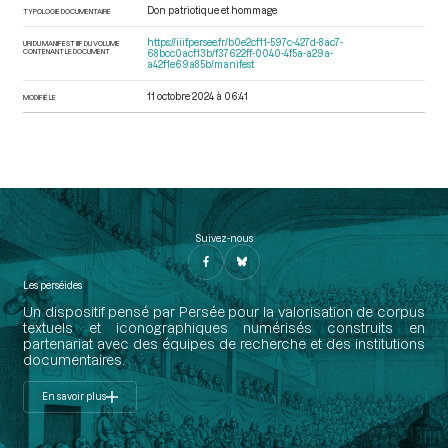
Don patriotique et hommage
TYPOLOGIE DOCUMENTAIRE
https://iiif.persee.fr/b0e2cf11-597c-427d-8ac7-
URI DU MANIFEST IIIF DU VOLUME
CONTENANT LE DOCUMENT
68bcc0acf13b/f37622ff-0040-4f5a-a29a-
a42f1e69a85b/manifest
11 octobre 2024 à 06:41
MODIFIÉ LE
Suivez-nous
Les perséides
Un dispositif pensé par Persée pour la valorisation de corpus
textuels et iconographiques numérisés construits en
partenariat avec des équipes de recherche et des institutions
documentaires.
En savoir plus