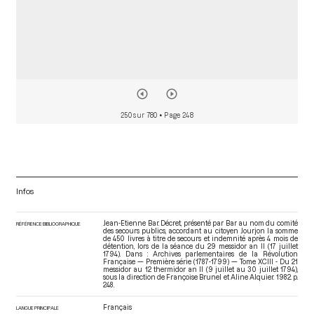
250 sur 780
• Page 248
Infos
Jean-Etienne Bar. Décret, présenté par Bar au nom du comité
RÉFÉRENCE BIBLIOGRAPHIQUE
des secours publics, accordant au citoyen Jourjon la somme
de 450 livres à titre de secours et indemnité après 4 mois de
détention, lors de la séance du 29 messidor an II (17 juillet
1794). Dans : Archives parlementaires de la Révolution
Française — Première série (1787-1799) — Tome XCIII - Du 21
messidor au 12 thermidor an II (9 juillet au 30 juillet 1794)
,
sous la direction de Françoise Brunel et Aline Alquier. 1982. p.
248.
Français
LANGUE PRINCIPALE