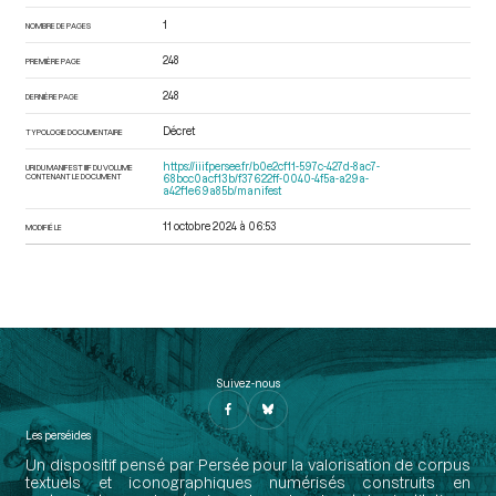
1
NOMBRE DE PAGES
248
PREMIÈRE PAGE
248
DERNIÈRE PAGE
Décret
TYPOLOGIE DOCUMENTAIRE
https://iiif.persee.fr/b0e2cf11-597c-427d-8ac7-
URI DU MANIFEST IIIF DU VOLUME
CONTENANT LE DOCUMENT
68bcc0acf13b/f37622ff-0040-4f5a-a29a-
a42f1e69a85b/manifest
11 octobre 2024 à 06:53
MODIFIÉ LE
Suivez-nous
Les perséides
Un dispositif pensé par Persée pour la valorisation de corpus
textuels et iconographiques numérisés construits en