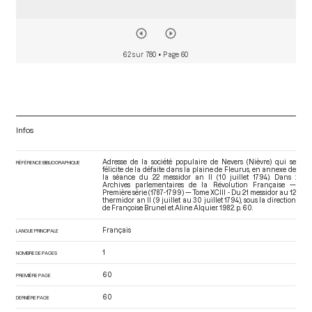
62 sur 780
• Page 60
Infos
Adresse de la société populaire de Nevers (Nièvre) qui se
RÉFÉRENCE BIBLIOGRAPHIQUE
félicite de la défaite dans la plaine de Fleurus, en annexe de
la séance du 22 messidor an II (10 juillet 1794). Dans :
Archives parlementaires de la Révolution Française —
Première série (1787-1799) — Tome XCIII - Du 21 messidor au 12
thermidor an II (9 juillet au 30 juillet 1794)
, sous la direction
de Françoise Brunel et Aline Alquier. 1982. p. 60.
Français
LANGUE PRINCIPALE
1
NOMBRE DE PAGES
60
PREMIÈRE PAGE
60
DERNIÈRE PAGE