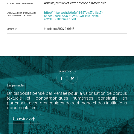
Adresse, pétition et lettre envoyée à l’Assemblée
TYPOLOGIE DOCUMENTAIRE
https://iiif.persee.fr/b0e2cf11-597c-427d-8ac7-
URI DU MANIFEST IIIF DU VOLUME
CONTENANT LE DOCUMENT
68bcc0acf13b/f37622ff-0040-4f5a-a29a-
a42f1e69a85b/manifest
11 octobre 2024 à 06:15
MODIFIÉ LE
Suivez-nous
Les perséides
Un dispositif pensé par Persée pour la valorisation de corpus
textuels et iconographiques numérisés construits en
partenariat avec des équipes de recherche et des institutions
documentaires.
En savoir plus