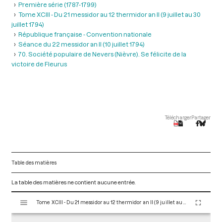
Première série (1787-1799)
Tome XCIII - Du 21 messidor au 12 thermidor an II (9 juillet au 30
juillet 1794)
République française - Convention nationale
Séance du 22 messidor an II (10 juillet 1794)
70. Société populaire de Nevers (Nièvre). Se félicite de la
victoire de Fleurus
Télécharger
Partager
Table des matières
La table des matières ne contient aucune entrée.
V
Tome XCIII - Du 21 messidor au 12 thermidor an II (9 juillet au 30 juillet 1794)
i
s