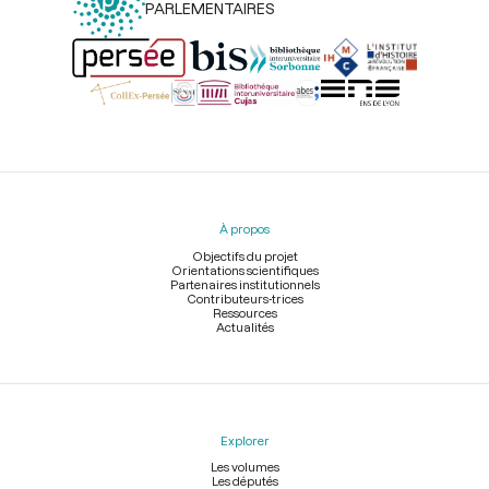
PARLEMENTAIRES
Menu
du
pied
À propos
de
page
Objectifs du projet
Orientations scientifiques
Partenaires institutionnels
Contributeurs-trices
Ressources
Actualités
Explorer
Les volumes
Les députés