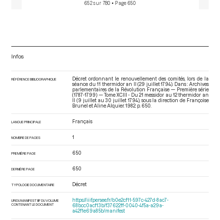
652 sur 780
• Page 650
Infos
Décret ordonnant le renouvellement des comités, lors de la
RÉFÉRENCE BIBLIOGRAPHIQUE
séance du 11 thermidor an II (29 juillet 1794). Dans : Archives
parlementaires de la Révolution Française — Première série
(1787-1799) — Tome XCIII - Du 21 messidor au 12 thermidor an
II (9 juillet au 30 juillet 1794)
, sous la direction de Françoise
Brunel et Aline Alquier. 1982. p. 650.
Français
LANGUE PRINCIPALE
1
NOMBRE DE PAGES
650
PREMIÈRE PAGE
650
DERNIÈRE PAGE
Décret
TYPOLOGIE DOCUMENTAIRE
https://iiif.persee.fr/b0e2cf11-597c-427d-8ac7-
URI DU MANIFEST IIIF DU VOLUME
CONTENANT LE DOCUMENT
68bcc0acf13b/f37622ff-0040-4f5a-a29a-
a42f1e69a85b/manifest