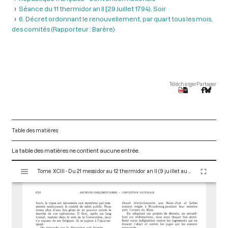
Séance du 11 thermidor an II [29 Juillet 1794). Soir
6. Décret ordonnant le renouvellement, par quart tous les mois,
des comités (Rapporteur : Barère)
Télécharger
Partager
Table des matières
La table des matières ne contient aucune entrée.
V
Tome XCIII - Du 21 messidor au 12 thermidor an II (9 juillet au 30 juillet 1794)
i
s
u
a
l
i