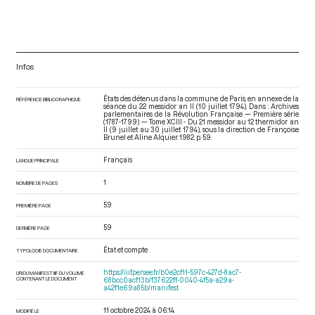
Infos
États des détenus dans la commune de Paris, en annexe de la
RÉFÉRENCE BIBLIOGRAPHIQUE
séance du 22 messidor an II (10 juillet 1794). Dans : Archives
parlementaires de la Révolution Française — Première série
(1787-1799) — Tome XCIII - Du 21 messidor au 12 thermidor an
II (9 juillet au 30 juillet 1794)
, sous la direction de Françoise
Brunel et Aline Alquier. 1982. p. 59.
Français
LANGUE PRINCIPALE
1
NOMBRE DE PAGES
59
PREMIÈRE PAGE
59
DERNIÈRE PAGE
État et compte
TYPOLOGIE DOCUMENTAIRE
https://iiif.persee.fr/b0e2cf11-597c-427d-8ac7-
URI DU MANIFEST IIIF DU VOLUME
CONTENANT LE DOCUMENT
68bcc0acf13b/f37622ff-0040-4f5a-a29a-
a42f1e69a85b/manifest
11 octobre 2024 à 06:14
MODIFIÉ LE