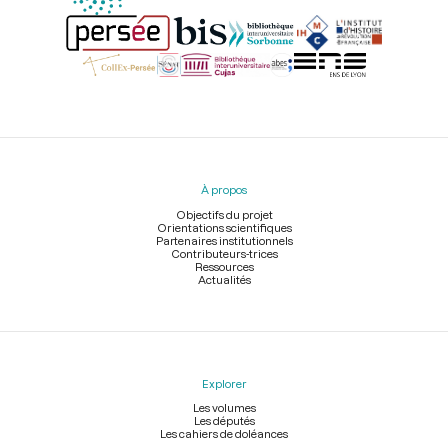
Menu
du
pied
À propos
de
page
Objectifs du projet
Orientations scientifiques
Partenaires institutionnels
Contributeurs-trices
Ressources
Actualités
Explorer
Les volumes
Les députés
Les cahiers de doléances