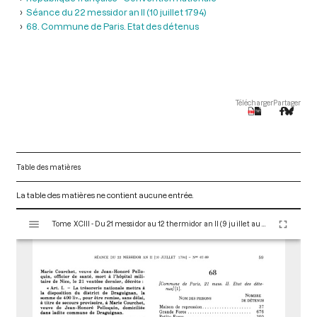
Séance du 22 messidor an II (10 juillet 1794)
68. Commune de Paris. Etat des détenus
Télécharger
Partager
Table des matières
La table des matières ne contient aucune entrée.
V
Tome XCIII - Du 21 messidor au 12 thermidor an II (9 juillet au 30 juillet 1794)
i
s
u
a
l
i
s