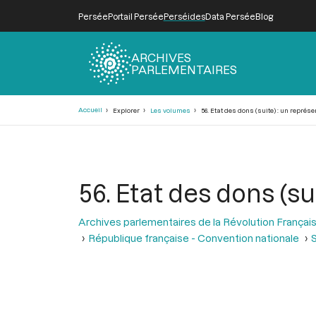
Persée
Portail Persée
Perséides
Data Persée
Blog
ARCHIVES
PARLEMENTAIRES
Fil
Accueil
Explorer
Les volumes
56. Etat des dons (suite) : un repré
d'Ariane
56. Etat des dons (s
Archives parlementaires de la Révolution Françai
République française - Convention nationale
S