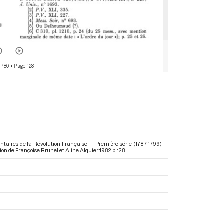
 780
• Page 128
entaires de la Révolution Française — Première série (1787-1799) —
tion de Françoise Brunel et Aline Alquier. 1982. p. 128.