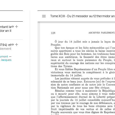
V
Tome XCIII - Du 21 messidor au 12 thermidor an II 
i
s
ntant la
u
or an II
a
l
1794) et
i
ulement
s
e
umont
Jacques
u
r
M
i
r
a
d
o
r