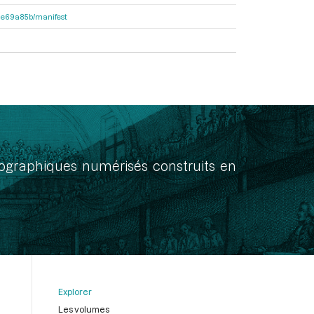
2f1e69a85b/manifest
onographiques numérisés construits en
Explorer
Les volumes