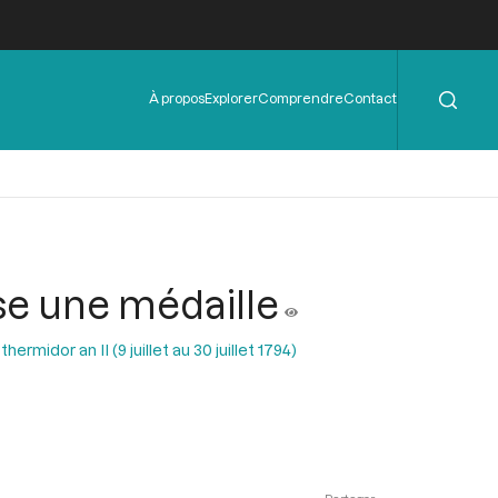
Rechercher
Menu
À propos
Explorer
Comprendre
Contact
de
l'en-
tête
ose une médaille
ermidor an II (9 juillet au 30 juillet 1794)