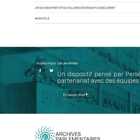
URI DU MANIFEST IIIF DU VOLUME CONTENANT LE DOCUMENT
MODIFIÉ LE
Suivez-nous
Les perséides
Un dispositif pensé par Pers
partenariat avec des équipes 
En savoir plus
ARCHIVES
PARLEMENTAIRES