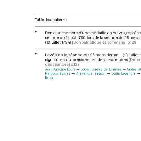
Table des matières
Don d'un membre d'une médaille en cuivre, représe
séance du 4 août 1789, lors de la séance du 25 messid
(13 juillet 1794)
[Don patriotique et hommage]
p.128
Levée de la séance du 25 messidor an II (13 juillet 
signatures du président et des secrétaires
[Déro
des séances]
p.128
Jean-Antoine Louis
Louis Turreau de Linières
André D
Pardoux Bordas
Alexandre Besson
Louis Legendre
Brival