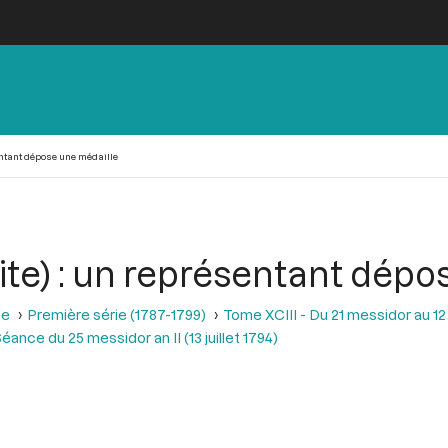
sentant dépose une médaille
uite) : un représentant dép
se
Première série (1787-1799)
Tome XCIII - Du 21 messidor au 12 th
éance du 25 messidor an II (13 juillet 1794)