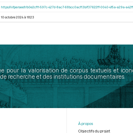
https://iiif.persee.fr/b0e2cf11-597c-427d-8ac7-68bcc0acf13b/f37622ff-0040-4f5a-a29a-a4
10 octobre 2024 à 18:23
ée pour la valorisation de corpus textuels et ic
de recherche et des institutions documentaires.
À propos
Objectifs du projet