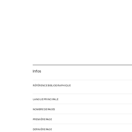
Infos
RÉFÉRENCE BIBLIOGRAPHIQUE
LANGUE PRINCIPALE
NOMBRE DE PAGES
PREMIÈRE PAGE
DERNIÈRE PAGE