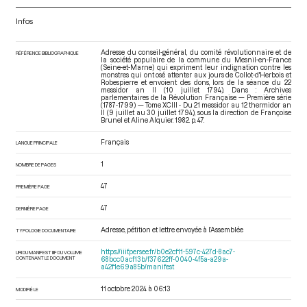
Infos
Adresse du conseil-général, du comité révolutionnaire et de
RÉFÉRENCE BIBLIOGRAPHIQUE
la société populaire de la commune du Mesnil-en-France
(Seine-et-Marne) qui expriment leur indignation contre les
monstres qui ont osé attenter aux jours de Collot-d'Herbois et
Robespierre et envoient des dons, lors de la séance du 22
messidor an II (10 juillet 1794). Dans : Archives
parlementaires de la Révolution Française — Première série
(1787-1799) — Tome XCIII - Du 21 messidor au 12 thermidor an
II (9 juillet au 30 juillet 1794)
, sous la direction de Françoise
Brunel et Aline Alquier. 1982. p. 47.
Français
LANGUE PRINCIPALE
1
NOMBRE DE PAGES
47
PREMIÈRE PAGE
47
DERNIÈRE PAGE
Adresse, pétition et lettre envoyée à l’Assemblée
TYPOLOGIE DOCUMENTAIRE
https://iiif.persee.fr/b0e2cf11-597c-427d-8ac7-
URI DU MANIFEST IIIF DU VOLUME
CONTENANT LE DOCUMENT
68bcc0acf13b/f37622ff-0040-4f5a-a29a-
a42f1e69a85b/manifest
11 octobre 2024 à 06:13
MODIFIÉ LE