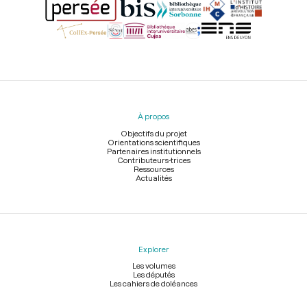
Menu
du
pied
À propos
de
page
Objectifs du projet
Orientations scientifiques
Partenaires institutionnels
Contributeurs-trices
Ressources
Actualités
Explorer
Les volumes
Les députés
Les cahiers de doléances