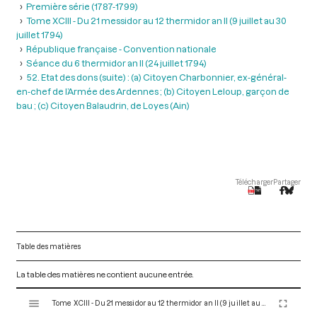
Première série (1787-1799)
Tome XCIII - Du 21 messidor au 12 thermidor an II (9 juillet au 30
juillet 1794)
République française - Convention nationale
Séance du 6 thermidor an II (24 juillet 1794)
52. Etat des dons (suite) : (a) Citoyen Charbonnier, ex-général-
en-chef de l’Armée des Ardennes ; (b) Citoyen Leloup, garçon de
bau ; (c) Citoyen Balaudrin, de Loyes (Ain)
Télécharger
Partager
Table des matières
La table des matières ne contient aucune entrée.
V
Tome XCIII - Du 21 messidor au 12 thermidor an II (9 juillet au 30 juillet 1794)
i