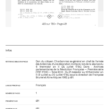
483 sur 780
• Page 481
Infos
Don du citoyen Charbonnier, ex-général en chef de l'armée
RÉFÉRENCE BIBLIOGRAPHIQUE
des Ardennes, d'une décoration militaire, lors de la séance du
6 thermidor an II (24 juillet 1794). Dans : Archives
parlementaires de la Révolution Française — Première série
(1787-1799) — Tome XCIII - Du 21 messidor au 12 thermidor an
II (9 juillet au 30 juillet 1794)
, sous la direction de Françoise
Brunel et Aline Alquier. 1982. p. 481.
Français
LANGUE PRINCIPALE
1
NOMBRE DE PAGES
481
PREMIÈRE PAGE
481
DERNIÈRE PAGE