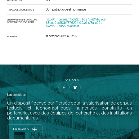
Don patriotique et hommage
TYPOLOGIE DOCUMENTAIRE
https://iiif.persee.fr/b0e2cf11-597c-427d-8ac7-
URI DU MANIFEST IIIF DU VOLUME
CONTENANT LE DOCUMENT
68bcc0acf13b/f37622ff-0040-4f5a-a29a-
a42f1e69a85b/manifest
11 octobre 2024 à 07:02
MODIFIÉ LE
Suivez-nous
Les perséides
Un dispositif pensé par Persée pour la valorisation de corpus
textuels et iconographiques numérisés construits en
partenariat avec des équipes de recherche et des institutions
documentaires.
En savoir plus