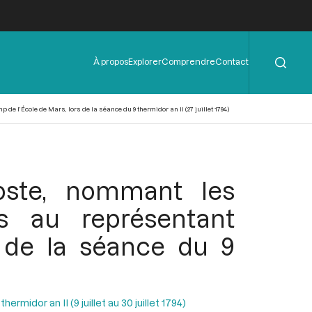
Rechercher
Menu
À propos
Explorer
Comprendre
Contact
de
l'en-
tête
 l’École de Mars, lors de la séance du 9 thermidor an II (27 juillet 1794)
coste, nommant les
ts au représentant
s de la séance du 9
ermidor an II (9 juillet au 30 juillet 1794)