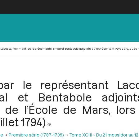
Lacoste, nommant les représentants Brival et Bentabole adjoints au représentant Peyssard, au camp de
par le représentant La
val et Bentabole adjoin
de l’École de Mars, lor
illet 1794)
se
Première série (1787-1799)
Tome XCIII - Du 21 messidor au 12 th