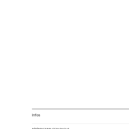
Infos
RÉFÉRENCE BIBLIOGRAPHIQUE