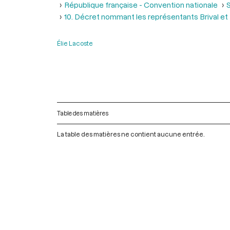
République française - Convention nationale
S
10. Décret nommant les représentants Brival et
Élie Lacoste
Table des matières
La table des matières ne contient aucune entrée.