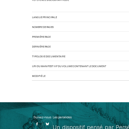
LANGUE PRINCIPALE
NOMBRE DE PAGES
PREMIÈRE PAGE
DERNIÈRE PAGE
TYPOLOGIE DOCUMENTAIRE
URI DU MANIFEST IIIF DU VOLUME CONTENANT LE DOCUMENT
MODIFIÉ LE
Suivez-nous
Les perséides
Un dispositif pensé par Pers