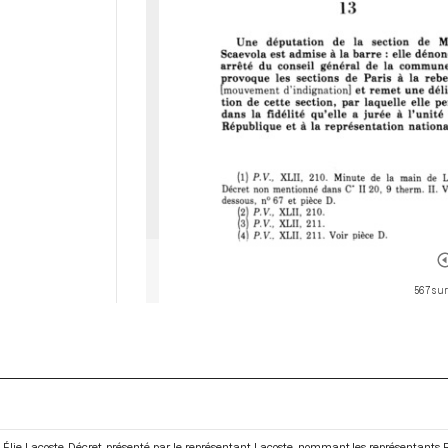
567 sur
Élie Lacoste. Décret, présenté par le représentant Lacoste, nommant les représentants