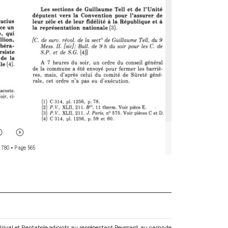
 780
• Page 565
 Brival et Bentabole adjoints au représentant Peyssard, au camp de