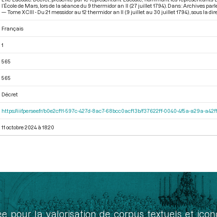
l’École de Mars, lors de la séance du 9 thermidor an II (27 juillet 1794). Dans : Archives 
— Tome XCIII - Du 21 messidor au 12 thermidor an II (9 juillet au 30 juillet 1794)
, sous la di
Français
1
565
565
Décret
https://iiif.persee.fr/b0e2cf11-597c-427d-8ac7-68bcc0acf13b/f37622ff-0040-4f5a-a29a-a4
11 octobre 2024 à 18:20
ée pour la valorisation de corpus textuels et ic