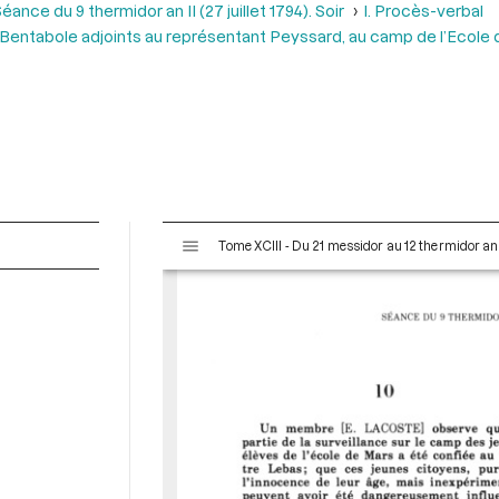
éance du 9 thermidor an II (27 juillet 1794). Soir
I. Procès-verbal
 Bentabole adjoints au représentant Peyssard, au camp de l’Ecole 
V
Tome XCIII - Du 21 messidor au 12 thermidor an II 
i
s
u
a
l
i
s
e
u
r
M