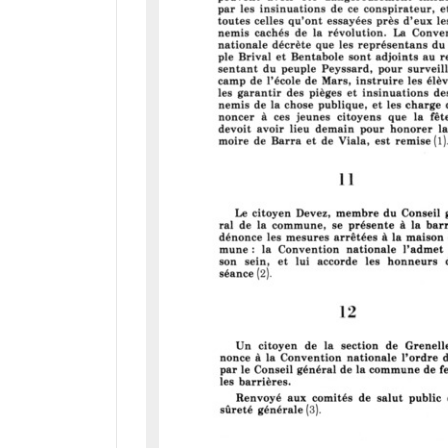
i
r
a
d
o
r