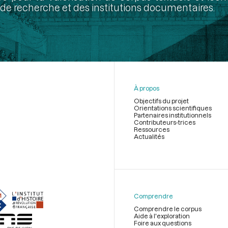
de recherche et des institutions documentaires.
À propos
Objectifs du projet
Orientations scientifiques
Partenaires institutionnels
Contributeurs-trices
Ressources
Actualités
Menu
du
pied
de
Comprendre
page
Comprendre le corpus
Aide à l'exploration
Foire aux questions