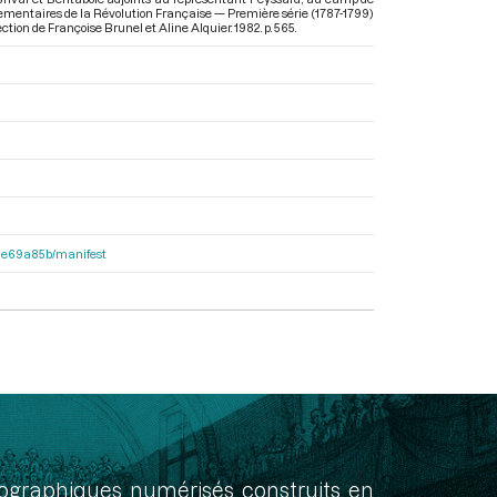
parlementaires de la Révolution Française — Première série (1787-1799)
rection de Françoise Brunel et Aline Alquier. 1982. p. 565.
2f1e69a85b/manifest
onographiques numérisés construits en