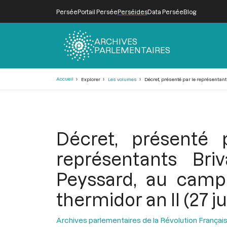
Persée
Portail Persée
Perséides
Data Persée
Blog
ARCHIVES
PARLEMENTAIRES
Fil
Accueil
Explorer
Les volumes
Décret, présenté par le représentant 
d'Ariane
Décret, présenté 
représentants Bri
Peyssard, au camp 
thermidor an II (27 ju
Archives parlementaires de la Révolution Françai