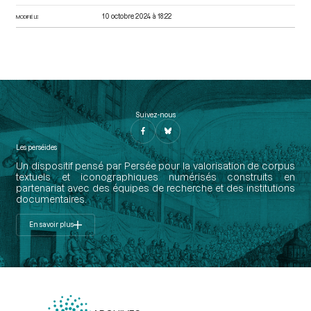
10 octobre 2024 à 18:22
MODIFIÉ LE
23. Tribunal du district de Ruffec (Charente). Applaudit aux
travaux de la Convention
p.419
24. Commune de Rivières (Gard). Proteste de son civisme
p.420
25. Commune de Charolles (Saône-et-Loire). Félicite la
Convention
p.420
Suivez-nous
26. Société populaire de Castelmoron (Gironde). Envoi d’un
cavalier. Don du citoyen Bignon
pp.420-421
Les perséides
27. Société populaire de Septeuil (Seine-et-Oise). Félicite la
Un dispositif pensé par Persée pour la valorisation de corpus
Convention
pp.421-422
textuels et iconographiques numérisés construits en
partenariat avec des équipes de recherche et des institutions
28. Société populaire de Vannes (Morbihan). Félicite la
documentaires.
Convention sur le succès des armées
p.422
En savoir plus
29. Société populaire de Quingey (Doubs). Fête civique
p.422
30. Société populaire de Savenav (Loire-Inférieure). Se félicite
des victoires des armées
pp.422-423
31. District de Mortagne (Orne). Vente de biens d’émigrés
p.423