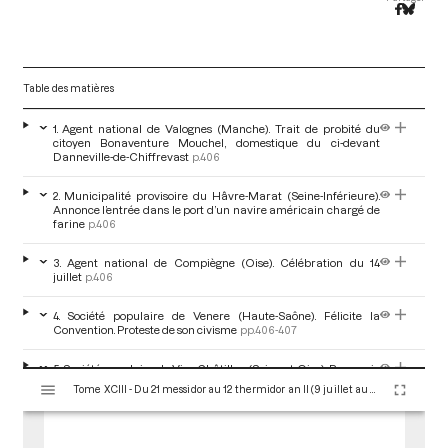
Table des matières
1. Agent national de Valognes (Manche). Trait de probité du
citoyen Bonaventure Mouchel, domestique du ci-devant
Danneville-de-Chiffrevast
p.406
2. Municipalité provisoire du Hâvre-Marat (Seine-Inférieure).
Annonce l’entrée dans le port d’un navire américain chargé de
farine
p.406
3. Agent national de Compiègne (Oise). Célébration du 14
juillet
p.406
4. Société populaire de Venere (Haute-Saône). Félicite la
Convention. Proteste de son civisme
pp.406-407
5. Société populaire de Viry-Châtillon (Seine-et-Oise). Remercie
V
la Convention de ses décrets. Fête de l’Etre Suprême
pp.407-408
Tome XCIII - Du 21 messidor au 12 thermidor an II (9 juillet au 30 juillet 1794)
i
s
6. Société populaire de Condom (Gers). Remercie la
u
Convention d’avoir prolongé la mission du représentant