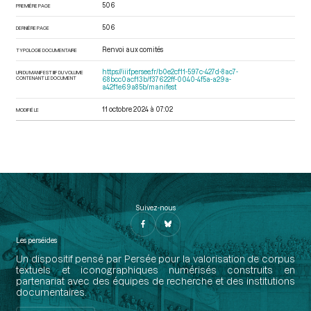
506
PREMIÈRE PAGE
506
DERNIÈRE PAGE
Renvoi aux comités
TYPOLOGIE DOCUMENTAIRE
https://iiif.persee.fr/b0e2cf11-597c-427d-8ac7-
URI DU MANIFEST IIIF DU VOLUME
CONTENANT LE DOCUMENT
68bcc0acf13b/f37622ff-0040-4f5a-a29a-
a42f1e69a85b/manifest
11 octobre 2024 à 07:02
MODIFIÉ LE
Suivez-nous
Les perséides
Un dispositif pensé par Persée pour la valorisation de corpus
textuels et iconographiques numérisés construits en
partenariat avec des équipes de recherche et des institutions
documentaires.