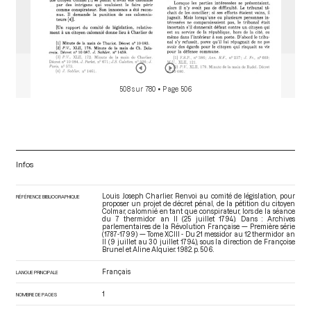
508 sur 780
• Page 506
Infos
Louis Joseph Charlier. Renvoi au comité de législation, pour
RÉFÉRENCE BIBLIOGRAPHIQUE
proposer un projet de décret pénal, de la pétition du citoyen
Colmar, calomnié en tant que conspirateur, lors de la séance
du 7 thermidor an II (25 juillet 1794). Dans : Archives
parlementaires de la Révolution Française — Première série
(1787-1799) — Tome XCIII - Du 21 messidor au 12 thermidor an
II (9 juillet au 30 juillet 1794)
, sous la direction de Françoise
Brunel et Aline Alquier. 1982. p. 506.
Français
LANGUE PRINCIPALE
1
NOMBRE DE PAGES