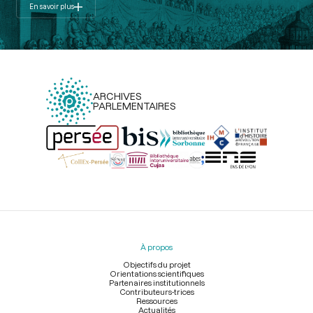
En savoir plus
ARCHIVES
PARLEMENTAIRES
Menu
du
pied
À propos
de
page
Objectifs du projet
Orientations scientifiques
Partenaires institutionnels
Contributeurs-trices
Ressources
Actualités