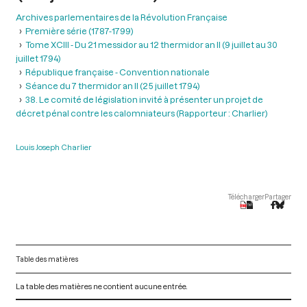
Archives parlementaires de la Révolution Française
Première série (1787-1799)
Tome XCIII - Du 21 messidor au 12 thermidor an II (9 juillet au 30
juillet 1794)
République française - Convention nationale
Séance du 7 thermidor an II (25 juillet 1794)
38. Le comité de législation invité à présenter un projet de
décret pénal contre les calomniateurs (Rapporteur : Charlier)
Louis Joseph Charlier
Télécharger
Partager
Table des matières
La table des matières ne contient aucune entrée.
V