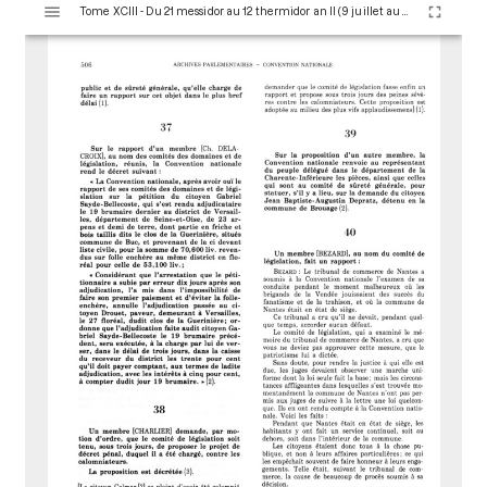
Tome XCIII - Du 21 messidor au 12 thermidor an II (9 juillet au 30 juillet 1794)
i
s
u
a
l
i
s
e
u
r
M
i
r
a
d
o
r