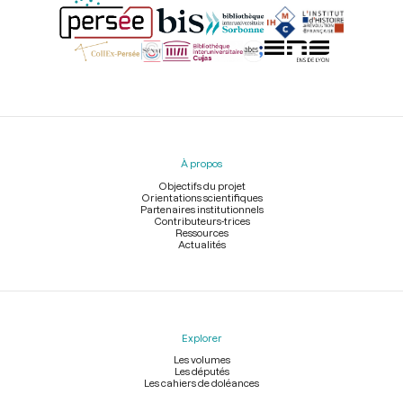
Menu
du
pied
À propos
de
page
Objectifs du projet
Orientations scientifiques
Partenaires institutionnels
Contributeurs-trices
Ressources
Actualités
Explorer
Les volumes
Les députés
Les cahiers de doléances