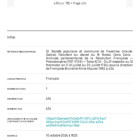
436 sur 780
• Page 434
Infos
12. Société populaire et commune de Faverney (Haute-
RÉFÉRENCE BIBLIOGRAPHIQUE
Saône). Félicitent du décret du 18 floréal. Dons. Dans :
Archives parlementaires de la Révolution Française —
Première série (1787-1799) — Tome XCIII - Du 21 messidor au 12
thermidor an II (9 juillet au 30 juillet 1794)
, sous la direction
de Françoise Brunel et Aline Alquier. 1982. p. 434.
Français
LANGUE PRINCIPALE
1
NOMBRE DE PAGES
434
PREMIÈRE PAGE
434
DERNIÈRE PAGE
https://iiif.persee.fr/b0e2cf11-597c-427d-8ac7-
URI DU MANIFEST IIIF DU VOLUME
CONTENANT LE DOCUMENT
68bcc0acf13b/f37622ff-0040-4f5a-a29a-
a42f1e69a85b/manifest
10 octobre 2024 à 18:23
MODIFIÉ LE