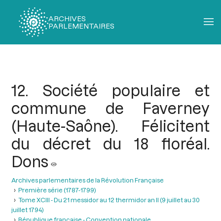
ARCHIVES
PARLEMENTAIRES
Fil
d'Ariane
12. Société populaire et
commune de Faverney
(Haute-Saône). Félicitent
du décret du 18 floréal.
Dons
Archives parlementaires de la Révolution Française
Première série (1787-1799)
Tome XCIII - Du 21 messidor au 12 thermidor an II (9 juillet au 30
juillet 1794)
République française - Convention nationale