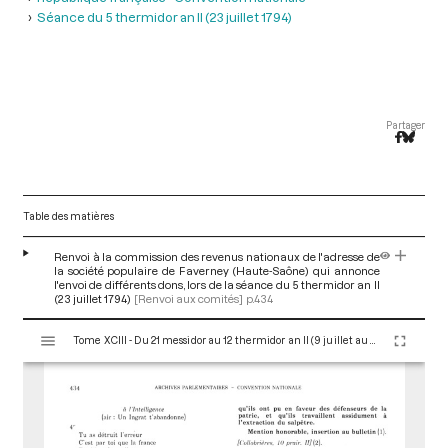
Séance du 5 thermidor an II (23 juillet 1794)
Partager
Table des matières
Renvoi à la commission des revenus nationaux de l'adresse de
la société populaire de Faverney (Haute-Saône) qui annonce
l'envoi de différents dons, lors de la séance du 5 thermidor an II
(23 juillet 1794)
[Renvoi aux comités]
p.434
V
Tome XCIII - Du 21 messidor au 12 thermidor an II (9 juillet au 30 juillet 1794)
i
s
u
a
l
i