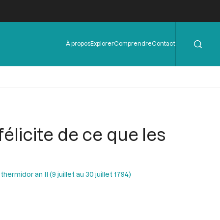
Rechercher
Menu
À propos
Explorer
Comprendre
Contact
de
l'en-
tête
élicite de ce que les
ermidor an II (9 juillet au 30 juillet 1794)