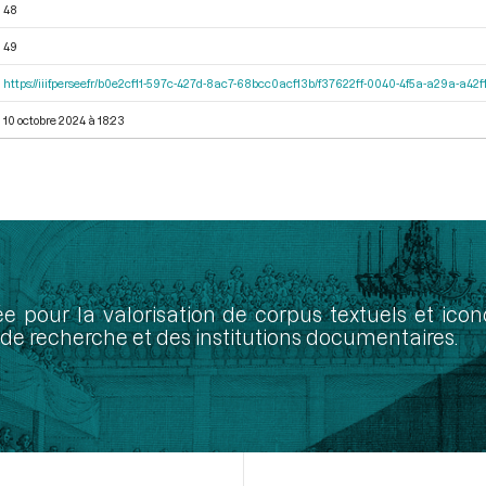
48
49
https://iiif.persee.fr/b0e2cf11-597c-427d-8ac7-68bcc0acf13b/f37622ff-0040-4f5a-a29a-a4
10 octobre 2024 à 18:23
ée pour la valorisation de corpus textuels et ic
de recherche et des institutions documentaires.