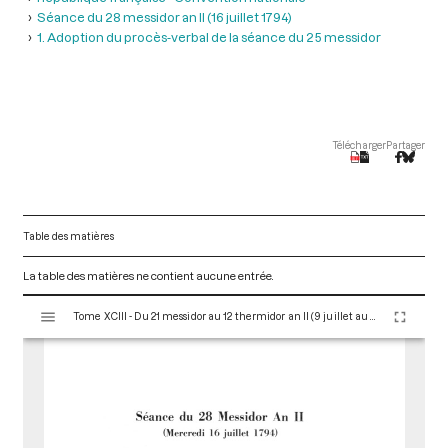
Séance du 28 messidor an II (16 juillet 1794)
1. Adoption du procès-verbal de la séance du 25 messidor
Télécharger
Partager
Table des matières
La table des matières ne contient aucune entrée.
V
Tome XCIII - Du 21 messidor au 12 thermidor an II (9 juillet au 30 juillet 1794)
i
s
u
a
l
i
s