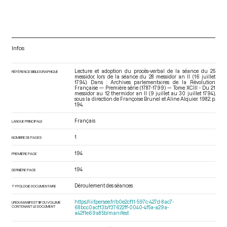
Infos
Lecture et adoption du procès-verbal de la séance du 25
RÉFÉRENCE BIBLIOGRAPHIQUE
messidor, lors de la séance du 28 messidor an II (16 juillet
1794). Dans : Archives parlementaires de la Révolution
Française — Première série (1787-1799) — Tome XCIII - Du 21
messidor au 12 thermidor an II (9 juillet au 30 juillet 1794)
,
sous la direction de Françoise Brunel et Aline Alquier. 1982. p.
194.
Français
LANGUE PRINCIPALE
1
NOMBRE DE PAGES
194
PREMIÈRE PAGE
194
DERNIÈRE PAGE
Déroulement des séances
TYPOLOGIE DOCUMENTAIRE
https://iiif.persee.fr/b0e2cf11-597c-427d-8ac7-
URI DU MANIFEST IIIF DU VOLUME
CONTENANT LE DOCUMENT
68bcc0acf13b/f37622ff-0040-4f5a-a29a-
a42f1e69a85b/manifest