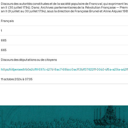
Discours des autorités constituées et de la société populaire de Francval, qui expriment l
an II (30 juillet 1794). Dans : Archives parlementaires de la Révolution Française — Prem
an II (9 juillet au 30 juillet 1794)
, sous la direction de Françoise Brunel et Aline Alquier. 1982
Français
1
665
665
Discours des députations ou de citoyens
https://iiif.persee.fr/b0e2cf11-597c-427d-8ac7-68bcc0acf13b/f37622ff-0040-4f5a-a29a-a4
11 octobre 2024 à 07:05