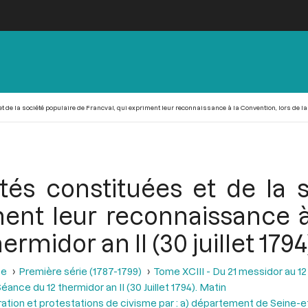
 de la société populaire de Francval, qui expriment leur reconnaissance à la Convention, lors de la sé
tés constituées et de la 
ment leur reconnaissance à
rmidor an II (30 juillet 1794
se
Première série (1787-1799)
Tome XCIII - Du 21 messidor au 12 th
éance du 12 thermidor an II (30 Juillet 1794). Matin
ration et protestations de civisme par : a) département de Seine-et-O