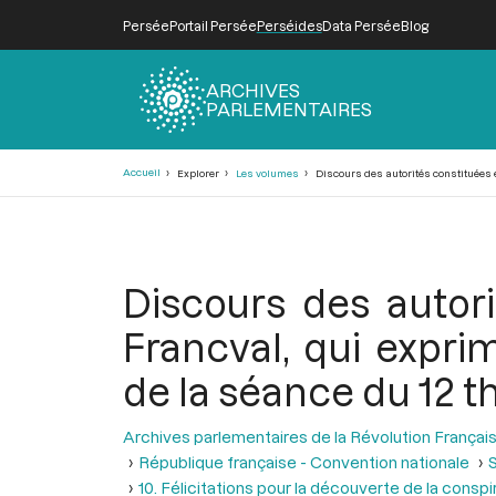
Persée
Portail Persée
Perséides
Data Persée
Blog
ARCHIVES
PARLEMENTAIRES
Fil
Accueil
Explorer
Les volumes
Discours des autorités constituées et
d'Ariane
Discours des autori
Francval, qui expri
de la séance du 12 the
Archives parlementaires de la Révolution Françai
République française - Convention nationale
S
10. Félicitations pour la découverte de la conspi