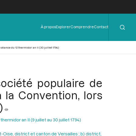
Rechercher
Menu
À propos
Explorer
Comprendre
Contact
de
l'en-
tête
ance du 12 thermidor an II (30 juillet 1794)
société populaire de
 la Convention, lors
)
ermidor an II (9 juillet au 30 juillet 1794)
ise, district et canton de Versailles ; b) district,