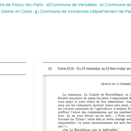
ire de Passy-les-Paris ; d)Commune de Versailles ; e) Commune 
] (Seine-et-Oise) ; g) Commune de Vincennes (département de Paris
V
Tome XCIII - Du 21 messidor au 12 thermidor an II 
i
s
u
a
l
i
s
e
u
r