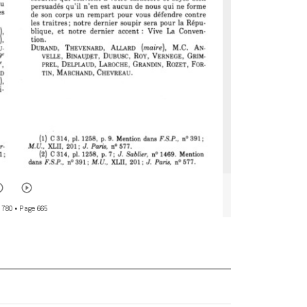
 780
• Page 665