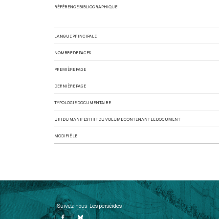
RÉFÉRENCE BIBLIOGRAPHIQUE
LANGUE PRINCIPALE
NOMBRE DE PAGES
PREMIÈRE PAGE
DERNIÈRE PAGE
TYPOLOGIE DOCUMENTAIRE
URI DU MANIFEST IIIF DU VOLUME CONTENANT LE DOCUMENT
MODIFIÉ LE
Suivez-nous
Les perséides