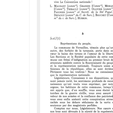
M
i
r
a
d
o
r