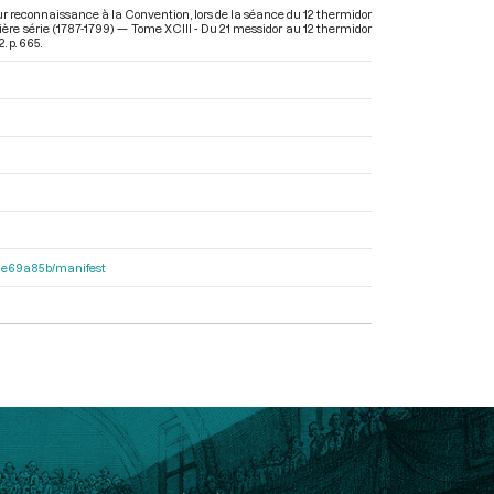
eur reconnaissance à la Convention, lors de la séance du 12 thermidor
ière série (1787-1799) — Tome XCIII - Du 21 messidor au 12 thermidor
. p. 665.
2f1e69a85b/manifest