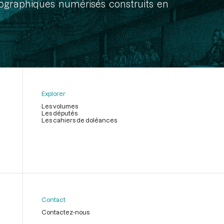
onographiques numérisés construits en
Explorer
Les volumes
Les députés
Les cahiers de doléances
Contact
Contactez-nous