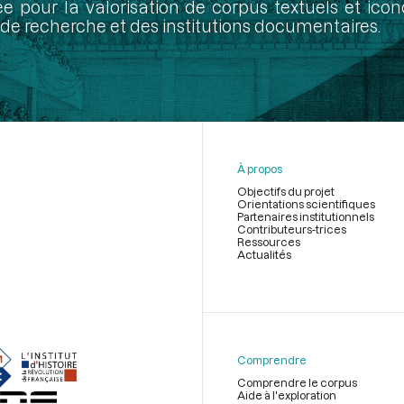
ée pour la valorisation de corpus textuels et ic
de recherche et des institutions documentaires.
À propos
Objectifs du projet
Orientations scientifiques
Partenaires institutionnels
Contributeurs-trices
Ressources
Actualités
Menu
du
pied
de
Comprendre
page
Comprendre le corpus
Aide à l'exploration