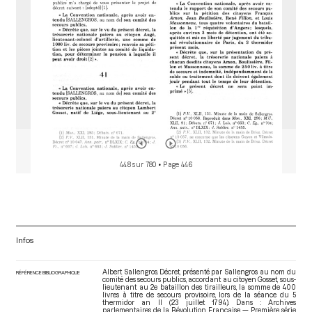
448 sur 780
• Page 446
Infos
Albert Sallengros. Décret, présenté par Sallengros au nom du
RÉFÉRENCE BIBLIOGRAPHIQUE
comité des secours publics, accordant au citoyen Gosset, sous-
lieutenant au 2e bataillon des tirailleurs, la somme de 400
livres à titre de secours provisoire, lors de la séance du 5
thermidor an II (23 juillet 1794). Dans : Archives
parlementaires de la Révolution Française — Première série