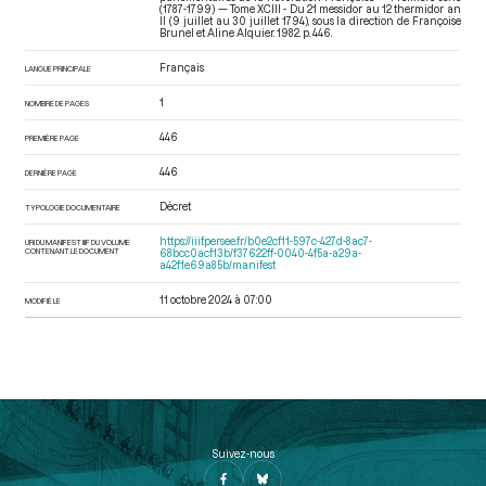
(1787-1799) — Tome XCIII - Du 21 messidor au 12 thermidor an
II (9 juillet au 30 juillet 1794)
, sous la direction de Françoise
Brunel et Aline Alquier. 1982. p. 446.
Français
LANGUE PRINCIPALE
1
NOMBRE DE PAGES
446
PREMIÈRE PAGE
446
DERNIÈRE PAGE
Décret
TYPOLOGIE DOCUMENTAIRE
https://iiif.persee.fr/b0e2cf11-597c-427d-8ac7-
URI DU MANIFEST IIIF DU VOLUME
CONTENANT LE DOCUMENT
68bcc0acf13b/f37622ff-0040-4f5a-a29a-
a42f1e69a85b/manifest
11 octobre 2024 à 07:00
MODIFIÉ LE
Suivez-nous