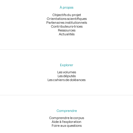
pied
À propos
de
page
Objectifs du projet
Orientations scientifiques
Partenaires institutionnels
Contributeurs-trices
Ressources
Actualités
Explorer
Les volumes
Les députés
Les cahiers de doléances
Comprendre
Comprendre le corpus
Aide à l'exploration
Foire aux questions