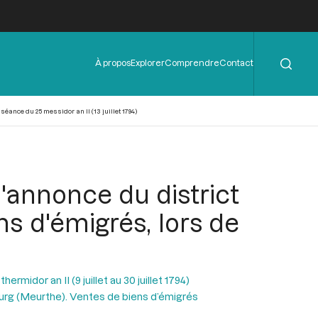
Rechercher
Menu
À propos
Explorer
Comprendre
Contact
de
l'en-
tête
ance du 25 messidor an II (13 juillet 1794)
'annonce du district
s d'émigrés, lors de
ermidor an II (9 juillet au 30 juillet 1794)
ourg (Meurthe). Ventes de biens d’émigrés