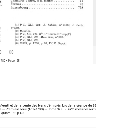
 780
• Page 125
urthe) de la vente des biens d'émigrés, lors de la séance du 25
ise — Première série (1787-1799) — Tome XCIII - Du 21 messidor au 12
quier. 1982. p. 125.