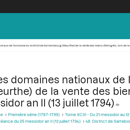
aux de l'annonce du district de Sarrembourg (Meurthe) de la vente des biens d'émigrés, lors de la sé
s domaines nationaux de l
rthe) de la vente des bien
or an II (13 juillet 1794)
se
Première série (1787-1799)
Tome XCIII - Du 21 messidor au 12 th
éance du 25 messidor an II (13 juillet 1794)
48. District de Sarreb