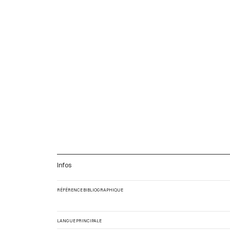
Infos
RÉFÉRENCE BIBLIOGRAPHIQUE
LANGUE PRINCIPALE