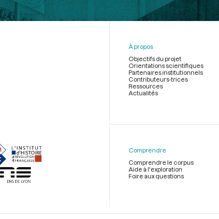
À propos
Objectifs du projet
Orientations scientifiques
Partenaires institutionnels
Contributeurs-trices
Ressources
Actualités
Menu
du
pied
de
Comprendre
page
Comprendre le corpus
Aide à l'exploration
Foire aux questions