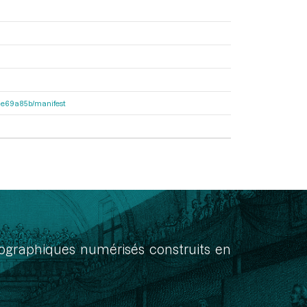
2f1e69a85b/manifest
onographiques numérisés construits en