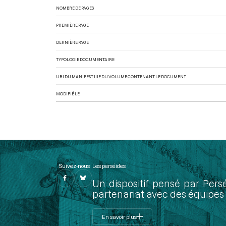
NOMBRE DE PAGES
PREMIÈRE PAGE
DERNIÈRE PAGE
TYPOLOGIE DOCUMENTAIRE
URI DU MANIFEST IIIF DU VOLUME CONTENANT LE DOCUMENT
MODIFIÉ LE
Suivez-nous
Les perséides
Un dispositif pensé par Pers
partenariat avec des équipes 
En savoir plus