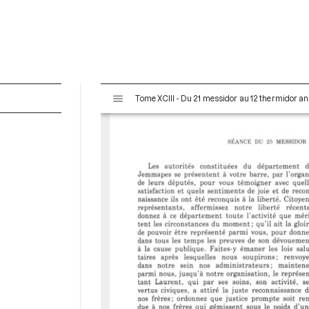
V
Tome XCIII - Du 21 messidor au 12 thermidor an II 
i
s
u
a
l
i
s
e
u
r
M
i
r
a
d