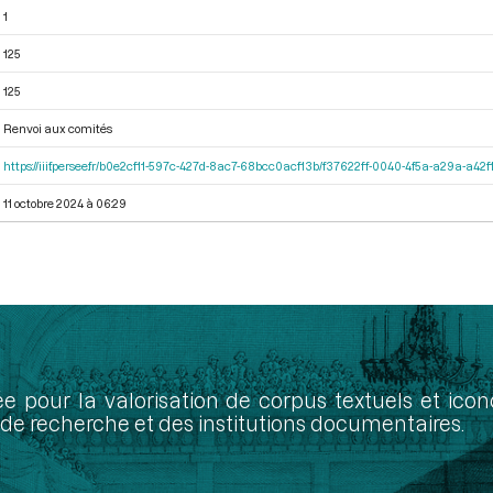
1
125
125
Renvoi aux comités
https://iiif.persee.fr/b0e2cf11-597c-427d-8ac7-68bcc0acf13b/f37622ff-0040-4f5a-a29a-a4
11 octobre 2024 à 06:29
ée pour la valorisation de corpus textuels et ic
de recherche et des institutions documentaires.