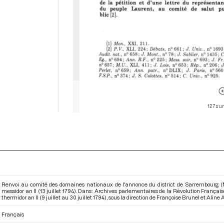
127 sur
Renvoi au comité des domaines nationaux de l'annonce du district de Sarrembourg (Me
messidor an II (13 juillet 1794). Dans : Archives parlementaires de la Révolution França
thermidor an II (9 juillet au 30 juillet 1794)
, sous la direction de Françoise Brunel et Aline Al
Français