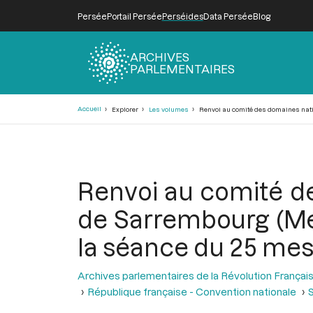
Persée
Portail Persée
Perséides
Data Persée
Blog
ARCHIVES
PARLEMENTAIRES
Fil
Accueil
Explorer
Les volumes
Renvoi au comité des domaines nation
d'Ariane
Renvoi au comité de
de Sarrembourg (Meu
la séance du 25 messid
Archives parlementaires de la Révolution Françai
République française - Convention nationale
S