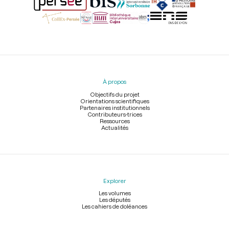
Menu
du
pied
À propos
de
page
Objectifs du projet
Orientations scientifiques
Partenaires institutionnels
Contributeurs-trices
Ressources
Actualités
Explorer
Les volumes
Les députés
Les cahiers de doléances