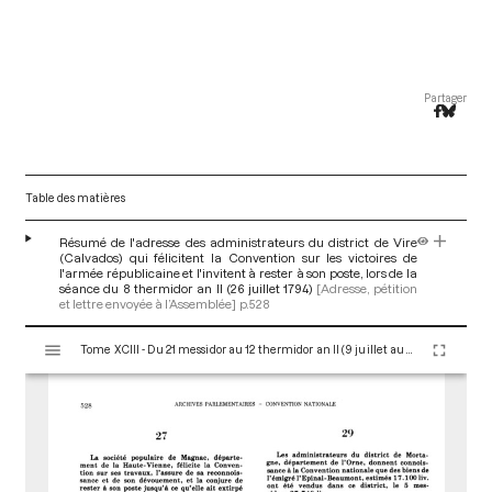
Partager
Table des matières
Résumé de l'adresse des administrateurs du district de Vire
(Calvados) qui félicitent la Convention sur les victoires de
l'armée républicaine et l'invitent à rester à son poste, lors de la
séance du 8 thermidor an II (26 juillet 1794)
[Adresse, pétition
et lettre envoyée à l’Assemblée]
p.528
V
Tome XCIII - Du 21 messidor au 12 thermidor an II (9 juillet au 30 juillet 1794)
i
s
u
a
l
i
s