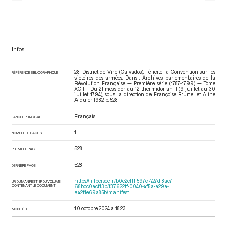
Infos
28. District de Vire (Calvados). Félicite la Convention sur les
RÉFÉRENCE BIBLIOGRAPHIQUE
victoires des armées. Dans : Archives parlementaires de la
Révolution Française — Première série (1787-1799) — Tome
XCIII - Du 21 messidor au 12 thermidor an II (9 juillet au 30
juillet 1794)
, sous la direction de Françoise Brunel et Aline
Alquier. 1982. p. 528.
Français
LANGUE PRINCIPALE
1
NOMBRE DE PAGES
528
PREMIÈRE PAGE
528
DERNIÈRE PAGE
https://iiif.persee.fr/b0e2cf11-597c-427d-8ac7-
URI DU MANIFEST IIIF DU VOLUME
CONTENANT LE DOCUMENT
68bcc0acf13b/f37622ff-0040-4f5a-a29a-
a42f1e69a85b/manifest
10 octobre 2024 à 18:23
MODIFIÉ LE