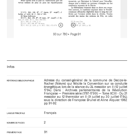
93 sur 780
• Page 91
Infos
Adresse du conseil-général de la commune de Decize-le-
RÉFÉRENCE BIBLIOGRAPHIQUE
Rocher (Nièvre) qui félicite la Convention sur sa conduite
énergétique, lors de la séance du 24 messidor an II (12 juillet
1794). Dans : Archives parlementaires de la Révolution
Française — Première série (1787-1799) — Tome XCIII - Du 21
messidor au 12 thermidor an II (9 juillet au 30 juillet 1794)
,
sous la direction de Françoise Brunel et Aline Alquier. 1982.
pp. 91-92.
Français
LANGUE PRINCIPALE
2
NOMBRE DE PAGES
91
PREMIÈRE PAGE