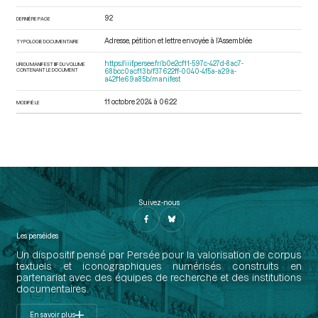
92
DERNIÈRE PAGE
Adresse, pétition et lettre envoyée à l’Assemblée
TYPOLOGIE DOCUMENTAIRE
https://iiif.persee.fr/b0e2cf11-597c-427d-8ac7-
URI DU MANIFEST IIIF DU VOLUME
CONTENANT LE DOCUMENT
68bcc0acf13b/f37622ff-0040-4f5a-a29a-
a42f1e69a85b/manifest
11 octobre 2024 à 06:22
MODIFIÉ LE
Suivez-nous
Les perséides
Un dispositif pensé par Persée pour la valorisation de corpus
textuels et iconographiques numérisés construits en
partenariat avec des équipes de recherche et des institutions
documentaires.
En savoir plus