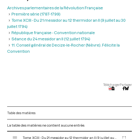
Archives parlementaires de la Révolution Française
Première série (1787-1799)
Tome XCIII - Du 21 messidor au 12 thermidor an II (9 juillet au 30
juillet 1794)
République française - Convention nationale
Séance du 24 messidor an II (12 juillet 1794)
11. Conseil général de Decize-le-Rocher (Nièvre). Félicite la
Convention
Télécharger
Partager
Table des matières
La table des matières ne contient aucune entrée.
V
Tome XCIII - Du 21 messidor au 12 thermidor an II (9 juillet au 30 juillet 1794)