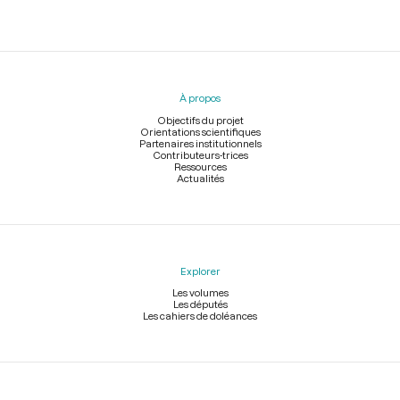
Menu
du
pied
À propos
de
page
Objectifs du projet
Orientations scientifiques
Partenaires institutionnels
Contributeurs-trices
Ressources
Actualités
Explorer
Les volumes
Les députés
Les cahiers de doléances