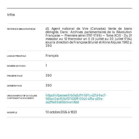
Infos
45. Agent national de Vire (Calvados). Vente de biens
RÉFÉRENCE BIBLIOGRAPHIQUE
d’émigrés. Dans : Archives parlementaires de la Révolution
Française — Première série (1787-1799) — Tome XCIII - Du 21
messidor au 12 thermidor an II (9 juillet au 30 juillet 1794)
,
sous la direction de Françoise Brunel et Aline Alquier. 1982. p.
390.
Français
LANGUE PRINCIPALE
1
NOMBRE DE PAGES
390
PREMIÈRE PAGE
390
DERNIÈRE PAGE
https://iiif.persee.fr/b0e2cf11-597c-427d-8ac7-
URI DU MANIFEST IIIF DU VOLUME
CONTENANT LE DOCUMENT
68bcc0acf13b/f37622ff-0040-4f5a-a29a-
a42f1e69a85b/manifest
10 octobre 2024 à 18:23
MODIFIÉ LE