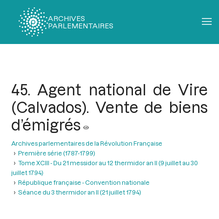
ARCHIVES
PARLEMENTAIRES
Fil
d'Ariane
45. Agent national de Vire
(Calvados). Vente de biens
d’émigrés
Archives parlementaires de la Révolution Française
Première série (1787-1799)
Tome XCIII - Du 21 messidor au 12 thermidor an II (9 juillet au 30
juillet 1794)
République française - Convention nationale
Séance du 3 thermidor an II (21 juillet 1794)