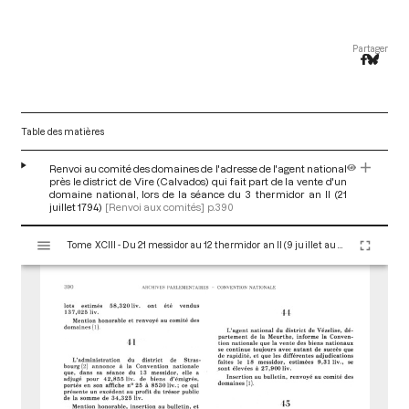
Partager
Table des matières
Renvoi au comité des domaines de l'adresse de l'agent national
près le district de Vire (Calvados) qui fait part de la vente d'un
domaine national, lors de la séance du 3 thermidor an II (21
juillet 1794)
[Renvoi aux comités]
p.390
V
Tome XCIII - Du 21 messidor au 12 thermidor an II (9 juillet au 30 juillet 1794)
i
s
u
a
l
i
s
e
u
r