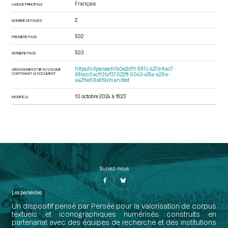
Français
LANGUE PRINCIPALE
2
NOMBRE DE PAGES
502
PREMIÈRE PAGE
503
DERNIÈRE PAGE
https://iiif.persee.fr/b0e2cf11-597c-427d-8ac7-
URI DU MANIFEST IIIF DU VOLUME
CONTENANT LE DOCUMENT
68bcc0acf13b/f37622ff-0040-4f5a-a29a-
a42f1e69a85b/manifest
10 octobre 2024 à 18:23
MODIFIÉ LE
Suivez-nous
Les perséides
Un dispositif pensé par Persée pour la valorisation de corpus
textuels et iconographiques numérisés construits en
partenariat avec des équipes de recherche et des institutions