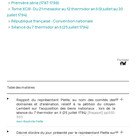
Première série (1787-1799)
Tome XCIII - Du 21 messidor au 12 thermidor an II (9 juillet au 30
juillet 1794)
République française - Convention nationale
Séance du 7 thermidor an II (25 juillet 1794)
Partager
Table des matières
Rapport du représentant Piette, au nom des comités des
domaines et d'aliénation, relatif à la pétition du citoyen
Lambert sur l'acquisition des biens nationaux , lors de la
séance du 7 thermidor an II (25 juillet 1794)
[Rapport]
pp.502-
503
Jean-Baptiste Piette
Décret d’ordre du jour, présenté par le représentant Piette sur