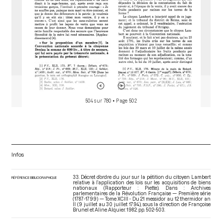
504 sur 780
• Page 502
Infos
33. Décret d’ordre du jour sur la pétition du citoyen Lambert
RÉFÉRENCE BIBLIOGRAPHIQUE
relative à l’application des lois sur les acquisitions de biens
nationaux (Rapporteur : Piette). Dans : Archives
parlementaires de la Révolution Française — Première série
(1787-1799) — Tome XCIII - Du 21 messidor au 12 thermidor an
II (9 juillet au 30 juillet 1794)
, sous la direction de Françoise
Brunel et Aline Alquier. 1982. pp. 502-503.