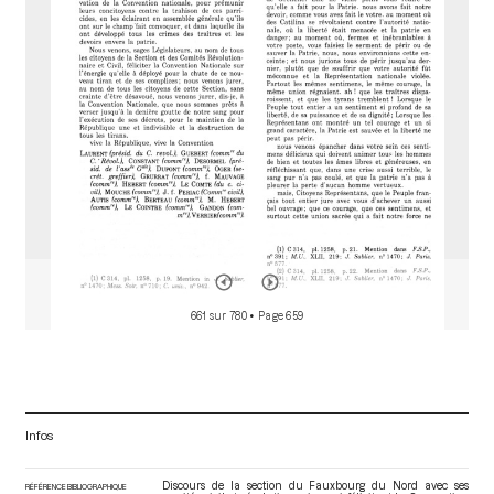
o
r
661 sur 780
• Page 659
Infos
Discours de la section du Fauxbourg du Nord avec ses
RÉFÉRENCE BIBLIOGRAPHIQUE