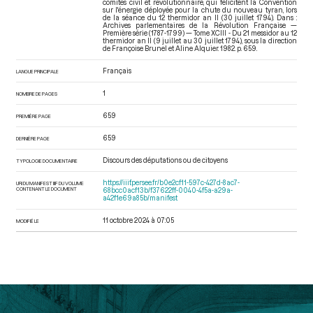
comités civil et révolutionnaire, qui félicitent la Convention
sur l'énergie déployée pour la chute du nouveau tyran, lors
de la séance du 12 thermidor an II (30 juillet 1794). Dans :
Archives parlementaires de la Révolution Française —
Première série (1787-1799) — Tome XCIII - Du 21 messidor au 12
thermidor an II (9 juillet au 30 juillet 1794)
, sous la direction
de Françoise Brunel et Aline Alquier. 1982. p. 659.
Français
LANGUE PRINCIPALE
1
NOMBRE DE PAGES
659
PREMIÈRE PAGE
659
DERNIÈRE PAGE
Discours des députations ou de citoyens
TYPOLOGIE DOCUMENTAIRE
https://iiif.persee.fr/b0e2cf11-597c-427d-8ac7-
URI DU MANIFEST IIIF DU VOLUME
CONTENANT LE DOCUMENT
68bcc0acf13b/f37622ff-0040-4f5a-a29a-
a42f1e69a85b/manifest
11 octobre 2024 à 07:05
MODIFIÉ LE