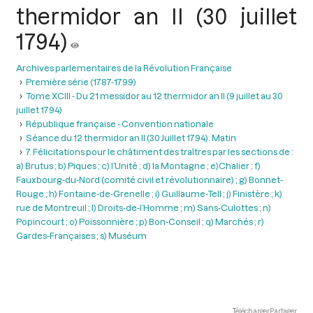
thermidor an II (30 juillet
1794)
Archives parlementaires de la Révolution Française
Première série (1787-1799)
Tome XCIII - Du 21 messidor au 12 thermidor an II (9 juillet au 30
juillet 1794)
République française - Convention nationale
Séance du 12 thermidor an II (30 Juillet 1794). Matin
7. Félicitations pour le châtiment des traîtres par les sections de :
a) Brutus ; b) Piques ; c) l’Unité ; d) la Montagne ; e)Chalier ; f)
Fauxbourg-du-Nord (comité civil et révolutionnaire) ; g) Bonnet-
Rouge ; h) Fontaine-de-Grenelle ; i) Guillaume-Tell ; j) Finistère ; k)
rue de Montreuil ; l) Droits-de-l’Homme ; m) Sans-Culottes ; n)
Popincourt ; o) Poissonnière ; p) Bon-Conseil ; q) Marchés ; r)
Gardes-Françaises ; s) Muséum
Télécharger
Partager