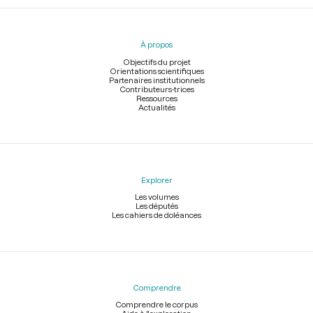
Menu
du
pied
À propos
de
page
Objectifs du projet
Orientations scientifiques
Partenaires institutionnels
Contributeurs-trices
Ressources
Actualités
Explorer
Les volumes
Les députés
Les cahiers de doléances
Comprendre
Comprendre le corpus