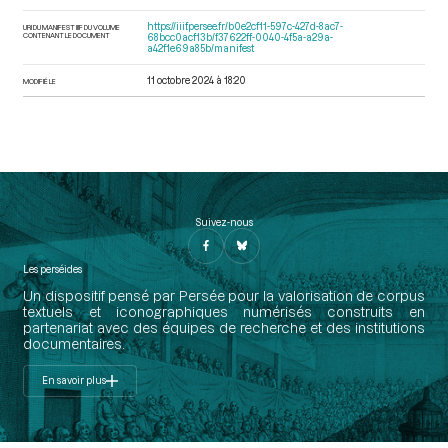
https://iiif.persee.fr/b0e2cf11-597c-427d-8ac7-
URI DU MANIFEST IIIF DU VOLUME
CONTENANT LE DOCUMENT
68bcc0acf13b/f37622ff-0040-4f5a-a29a-
a42f1e69a85b/manifest
11 octobre 2024 à 18:20
MODIFIÉ LE
Suivez-nous
Les perséides
Un dispositif pensé par Persée pour la valorisation de corpus
textuels et iconographiques numérisés construits en
partenariat avec des équipes de recherche et des institutions
documentaires.
En savoir plus