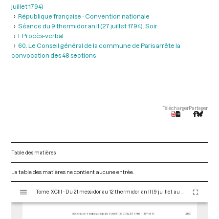
juillet 1794)
République française - Convention nationale
Séance du 9 thermidor an II (27 juillet 1794). Soir
I. Procès-verbal
60. Le Conseil général de la commune de Paris arrête la
convocation des 48 sections
Télécharger
Partager
Table des matières
La table des matières ne contient aucune entrée.
V
Tome XCIII - Du 21 messidor au 12 thermidor an II (9 juillet au 30 juillet 1794)
i
s
u