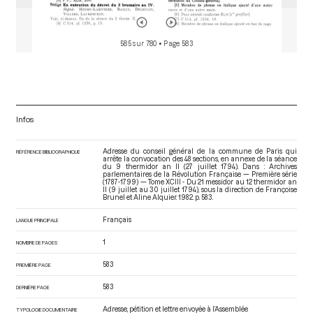
585 sur 780
• Page 583
Infos
Adresse du conseil général de la commune de Paris qui
RÉFÉRENCE BIBLIOGRAPHIQUE
arrête la convocation des 48 sections, en annexe de la séance
du 9 thermidor an II (27 juillet 1794). Dans : Archives
parlementaires de la Révolution Française — Première série
(1787-1799) — Tome XCIII - Du 21 messidor au 12 thermidor an
II (9 juillet au 30 juillet 1794)
, sous la direction de Françoise
Brunel et Aline Alquier. 1982. p. 583.
Français
LANGUE PRINCIPALE
1
NOMBRE DE PAGES
583
PREMIÈRE PAGE
583
DERNIÈRE PAGE
Adresse, pétition et lettre envoyée à l’Assemblée
TYPOLOGIE DOCUMENTAIRE