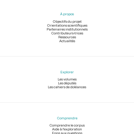
du
pied
À propos
de
page
Objectifs du projet
Orientations scientifiques
Partenaires institutionnels
Contributeurs-trices
Ressources
Actualités
Explorer
Les volumes
Les députés
Les cahiers de doléances
Comprendre
Comprendre le corpus
Aide à l'exploration
Foire aux questions