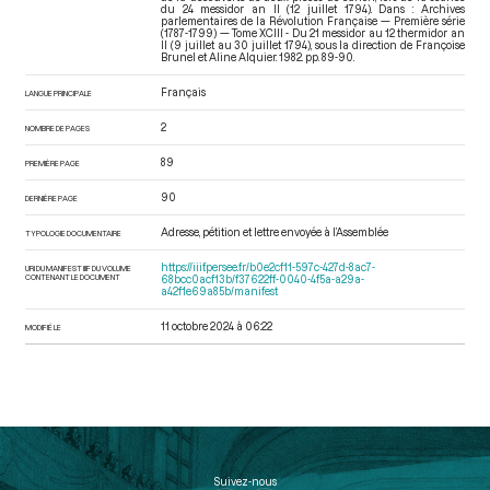
du 24 messidor an II (12 juillet 1794). Dans : Archives
parlementaires de la Révolution Française — Première série
(1787-1799) — Tome XCIII - Du 21 messidor au 12 thermidor an
II (9 juillet au 30 juillet 1794)
, sous la direction de Françoise
Brunel et Aline Alquier. 1982. pp. 89-90.
Français
LANGUE PRINCIPALE
2
NOMBRE DE PAGES
89
PREMIÈRE PAGE
90
DERNIÈRE PAGE
Adresse, pétition et lettre envoyée à l’Assemblée
TYPOLOGIE DOCUMENTAIRE
https://iiif.persee.fr/b0e2cf11-597c-427d-8ac7-
URI DU MANIFEST IIIF DU VOLUME
CONTENANT LE DOCUMENT
68bcc0acf13b/f37622ff-0040-4f5a-a29a-
a42f1e69a85b/manifest
11 octobre 2024 à 06:22
MODIFIÉ LE
Suivez-nous