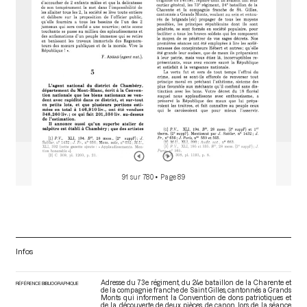
r
91 sur 780
• Page 89
Infos
Adresse du 73e régiment, du 24e bataillon de la Charente et
RÉFÉRENCE BIBLIOGRAPHIQUE
de la compagnie franche de Saint Gilles, cantonnés a Grands
Monts qui informent la Convention de dons patriotiques et
de la découverte de deux pièces de canon, lors de la séance