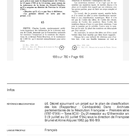
188 sur 780
• Page 186
Infos
46. Décret ajournant un projet sur le plan de classification
RÉFÉRENCE BIBLIOGRAPHIQUE
des lois (Rapporteur : Cambacérès). Dans : Archives
parlementaires de la Révolution Française — Première série
(1787-1799) — Tome XCIII - Du 21 messidor au 12 thermidor an
II (9 juillet au 30 juillet 1794)
, sous la direction de Françoise
Brunel et Aline Alquier. 1982. pp. 186-189.
Français
LANGUE PRINCIPALE