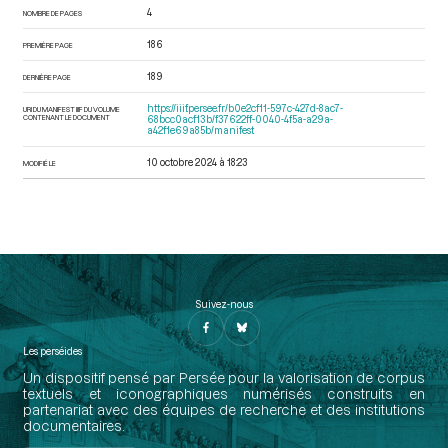
4
NOMBRE DE PAGES
186
PREMIÈRE PAGE
189
DERNIÈRE PAGE
https://iiif.persee.fr/b0e2cf11-597c-427d-8ac7-
URI DU MANIFEST IIIF DU VOLUME
CONTENANT LE DOCUMENT
68bcc0acf13b/f37622ff-0040-4f5a-a29a-
a42f1e69a85b/manifest
10 octobre 2024 à 18:23
MODIFIÉ LE
Suivez-nous
Les perséides
Un dispositif pensé par Persée pour la valorisation de corpus
textuels et iconographiques numérisés construits en
partenariat avec des équipes de recherche et des institutions
documentaires.