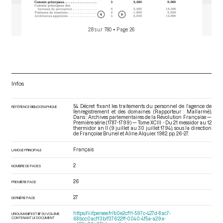
28 sur 780
• Page 26
Infos
54. Décret fixant les traitements du personnel de l’agence de
RÉFÉRENCE BIBLIOGRAPHIQUE
l’enregistrement et des domaines (Rapporteur : Mallarmé).
Dans : Archives parlementaires de la Révolution Française —
Première série (1787-1799) — Tome XCIII - Du 21 messidor au 12
thermidor an II (9 juillet au 30 juillet 1794)
, sous la direction
de Françoise Brunel et Aline Alquier. 1982. pp. 26-27.
Français
LANGUE PRINCIPALE
2
NOMBRE DE PAGES
26
PREMIÈRE PAGE
27
DERNIÈRE PAGE
https://iiif.persee.fr/b0e2cf11-597c-427d-8ac7-
URI DU MANIFEST IIIF DU VOLUME
CONTENANT LE DOCUMENT
68bcc0acf13b/f37622ff-0040-4f5a-a29a-