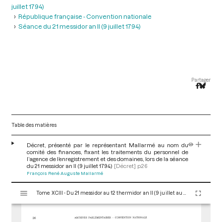
juillet 1794)
République française - Convention nationale
Séance du 21 messidor an II (9 juillet 1794)
Partager
Table des matières
Décret, présenté par le représentant Mallarmé au nom du
comité des finances, fixant les traitements du personnel de
l’agence de l’enregistrement et des domaines, lors de la séance
du 21 messidor an II (9 juillet 1794)
[Décret]
p.26
François René Auguste Mallarmé
V
Tome XCIII - Du 21 messidor au 12 thermidor an II (9 juillet au 30 juillet 1794)
i
s
u