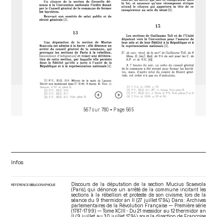
567 sur 780
• Page 565
Infos
Discours de la députation de la section Mucius Scaevola
RÉFÉRENCE BIBLIOGRAPHIQUE
(Paris), qui dénonce un arrêté de la commune incitant les
sections à la rébellion et proteste de son civisme, lors de la
séance du 9 thermidor an II (27 juillet 1794). Dans : Archives
parlementaires de la Révolution Française — Première série
(1787-1799) — Tome XCIII - Du 21 messidor au 12 thermidor an
II (9 juillet au 30 juillet 1794)
, sous la direction de Françoise