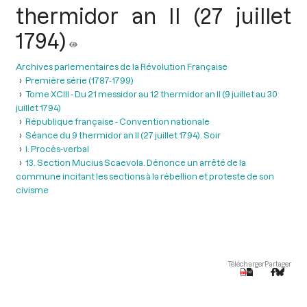
thermidor an II (27 juillet
1794)
Archives parlementaires de la Révolution Française
Première série (1787-1799)
Tome XCIII - Du 21 messidor au 12 thermidor an II (9 juillet au 30
juillet 1794)
République française - Convention nationale
Séance du 9 thermidor an II (27 juillet 1794). Soir
I. Procès-verbal
13. Section Mucius Scaevola. Dénonce un arrêté de la
commune incitant les sections à la rébellion et proteste de son
civisme
Télécharger
Partager