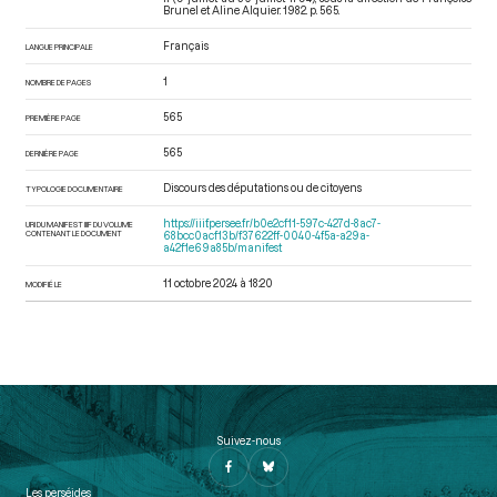
Brunel et Aline Alquier. 1982. p. 565.
Français
LANGUE PRINCIPALE
1
NOMBRE DE PAGES
565
PREMIÈRE PAGE
565
DERNIÈRE PAGE
Discours des députations ou de citoyens
TYPOLOGIE DOCUMENTAIRE
https://iiif.persee.fr/b0e2cf11-597c-427d-8ac7-
URI DU MANIFEST IIIF DU VOLUME
CONTENANT LE DOCUMENT
68bcc0acf13b/f37622ff-0040-4f5a-a29a-
a42f1e69a85b/manifest
11 octobre 2024 à 18:20
MODIFIÉ LE
Suivez-nous
Les perséides