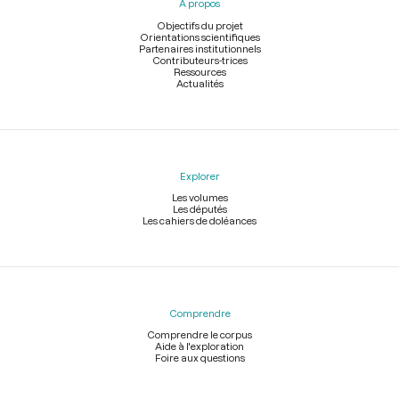
À propos
de
page
Objectifs du projet
Orientations scientifiques
Partenaires institutionnels
Contributeurs-trices
Ressources
Actualités
Explorer
Les volumes
Les députés
Les cahiers de doléances
Comprendre
Comprendre le corpus
Aide à l'exploration
Foire aux questions