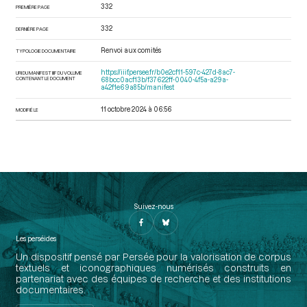
332
PREMIÈRE PAGE
332
DERNIÈRE PAGE
Renvoi aux comités
TYPOLOGIE DOCUMENTAIRE
https://iiif.persee.fr/b0e2cf11-597c-427d-8ac7-
URI DU MANIFEST IIIF DU VOLUME
CONTENANT LE DOCUMENT
68bcc0acf13b/f37622ff-0040-4f5a-a29a-
a42f1e69a85b/manifest
11 octobre 2024 à 06:56
MODIFIÉ LE
Suivez-nous
Les perséides
Un dispositif pensé par Persée pour la valorisation de corpus
textuels et iconographiques numérisés construits en
partenariat avec des équipes de recherche et des institutions
documentaires.