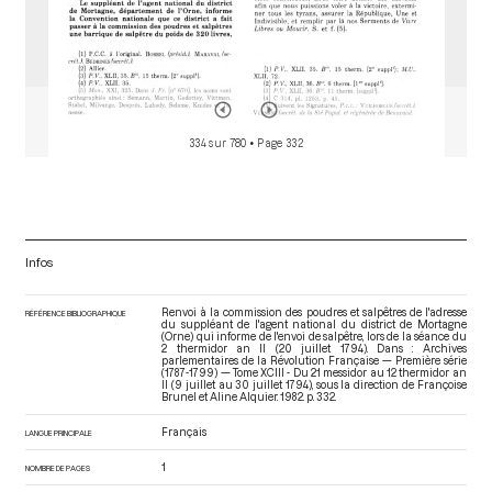
334 sur 780
• Page 332
Infos
Renvoi à la commission des poudres et salpêtres de l'adresse
RÉFÉRENCE BIBLIOGRAPHIQUE
du suppléant de l'agent national du district de Mortagne
(Orne) qui informe de l'envoi de salpêtre, lors de la séance du
2 thermidor an II (20 juillet 1794). Dans : Archives
parlementaires de la Révolution Française — Première série
(1787-1799) — Tome XCIII - Du 21 messidor au 12 thermidor an
II (9 juillet au 30 juillet 1794)
, sous la direction de Françoise
Brunel et Aline Alquier. 1982. p. 332.
Français
LANGUE PRINCIPALE
1
NOMBRE DE PAGES