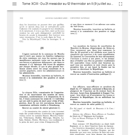
V
Tome XCIII - Du 21 messidor au 12 thermidor an II (9 juillet au 30 juillet 1794)
i
s
u
a
l
i
s
e
u
r
M
i
r
a
d
o
r