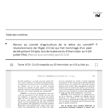
Partager
Table des matières
Renvoi au comité d'agriculture de la lettre du comité
révolutionnaire de l'Aigle (Orne) qui fait hommage d'un pied
de blé portant 50 épis, lors de la séance du 8 thermidor an II (26
juillet 1794)
[Renvoi aux comités]
pp.535-536
V
Tome XCIII - Du 21 messidor au 12 thermidor an II (9 juillet au 30 juillet 1794)
i
s
u
a
l
i
s
e
u
r