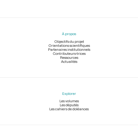
Menu
du
pied
À propos
de
page
Objectifs du projet
Orientations scientifiques
Partenaires institutionnels
Contributeurs-trices
Ressources
Actualités
Explorer
Les volumes
Les députés
Les cahiers de doléances