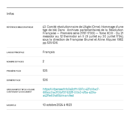
Infos
43. Comité révolutionnaire de L’Aigle (Orne). Hommage d’une
RÉFÉRENCE BIBLIOGRAPHIQUE
tige de blé. Dans : Archives parlementaires de la Révolution
Française — Première série (1787-1799) — Tome XCIII - Du 21
messidor au 12 thermidor an II (9 juillet au 30 juillet 1794)
,
sous la direction de Françoise Brunel et Aline Alquier. 1982.
pp. 535-536.
Français
LANGUE PRINCIPALE
2
NOMBRE DE PAGES
535
PREMIÈRE PAGE
536
DERNIÈRE PAGE
https://iiif.persee.fr/b0e2cf11-597c-427d-8ac7-
URI DU MANIFEST IIIF DU VOLUME
CONTENANT LE DOCUMENT
68bcc0acf13b/f37622ff-0040-4f5a-a29a-
a42f1e69a85b/manifest
10 octobre 2024 à 18:23
MODIFIÉ LE