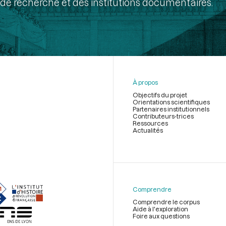
de recherche et des institutions documentaires.
À propos
Objectifs du projet
Orientations scientifiques
Partenaires institutionnels
Contributeurs-trices
Ressources
Actualités
Menu
du
pied
de
Comprendre
page
Comprendre le corpus
Aide à l'exploration
Foire aux questions