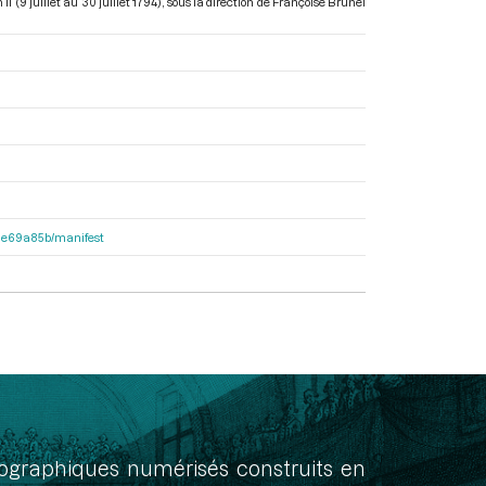
 (9 juillet au 30 juillet 1794)
, sous la direction de Françoise Brunel
2f1e69a85b/manifest
onographiques numérisés construits en