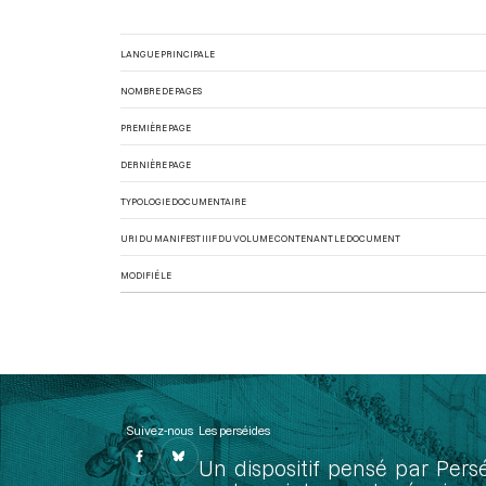
LANGUE PRINCIPALE
NOMBRE DE PAGES
PREMIÈRE PAGE
DERNIÈRE PAGE
TYPOLOGIE DOCUMENTAIRE
URI DU MANIFEST IIIF DU VOLUME CONTENANT LE DOCUMENT
MODIFIÉ LE
Suivez-nous
Les perséides
Un dispositif pensé par Pers