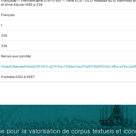
Française — Première série (1787-1799) — Tome XCIII - Du 21 messidor au 12 thermidor an II
et Aline Alquier. 1982. p. 336.
Français
1
336
336
Renvoi aux comités
https://iiif.persee.fr/b0e2cf11-597c-427d-8ac7-68bcc0acf13b/f37622ff-0040-4f5a-a29a-a4
11 octobre 2024 à 06:57
ée pour la valorisation de corpus textuels et ic