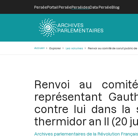
Persée
Portail Persée
Perséides
Data Persée
Blog
ARCHIVES
PARLEMENTAIRES
Fil
Accueil
Explorer
Les volumes
Renvoi au comité de salut public de l
d'Ariane
Renvoi au comité
représentant Gauth
contre lui dans la
thermidor an II (20 ju
Archives parlementaires de la Révolution Françai