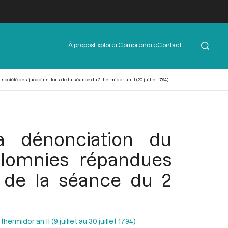
Rechercher
Menu
À propos
Explorer
Comprendre
Contact
de
l'en-
tête
iété des jacobins, lors de la séance du 2 thermidor an II (20 juillet 1794)
a dénonciation du
calomnies répandues
s de la séance du 2
ermidor an II (9 juillet au 30 juillet 1794)