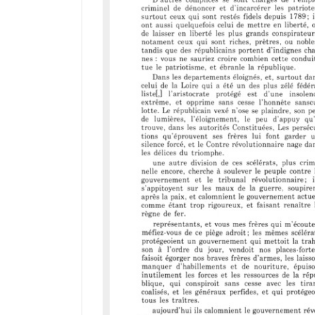
r
a
d
o
r