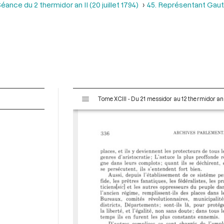
éance du 2 thermidor an II (20 juillet 1794)
45. Représentant Gauthi
V
Tome XCIII - Du 21 messidor au 12 thermidor an II 
i
s
u
a
l
i
s
e
u
r
M
i