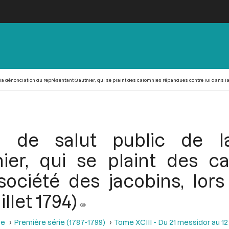
a dénonciation du représentant Gauthier, qui se plaint des calomnies répandues contre lui dans la soc
 de salut public de l
ier, qui se plaint des 
 société des jacobins, lor
illet 1794)
se
Première série (1787-1799)
Tome XCIII - Du 21 messidor au 12 th