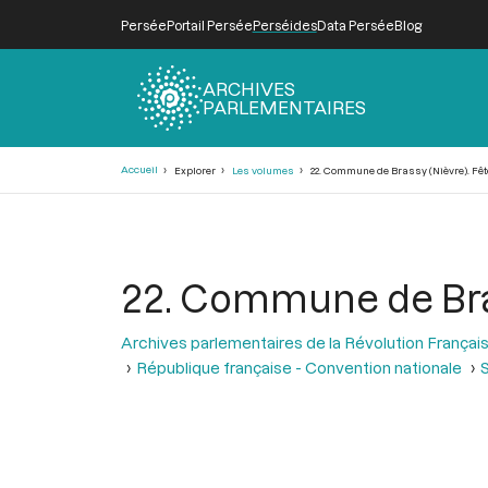
Persée
Portail Persée
Perséides
Data Persée
Blog
ARCHIVES
PARLEMENTAIRES
Fil
Accueil
Explorer
Les volumes
22. Commune de Brassy (Nièvre). Fête
d'Ariane
22. Commune de Brass
Archives parlementaires de la Révolution Françai
République française - Convention nationale
S