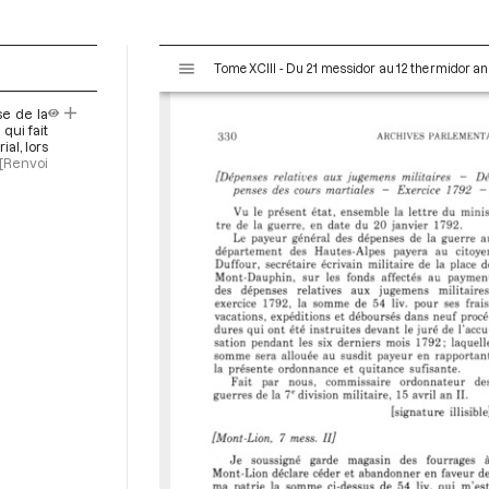
V
Tome XCIII - Du 21 messidor au 12 thermidor an II 
i
s
se de la
u
qui fait
a
al, lors
[Renvoi
l
i
s
e
u
r
M
i
r
a
d
o
r