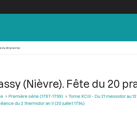
 du 20 prairial
y (Nièvre). Fête du 20 prai
se
Première série (1787-1799)
Tome XCIII - Du 21 messidor au 12 th
éance du 2 thermidor an II (20 juillet 1794)