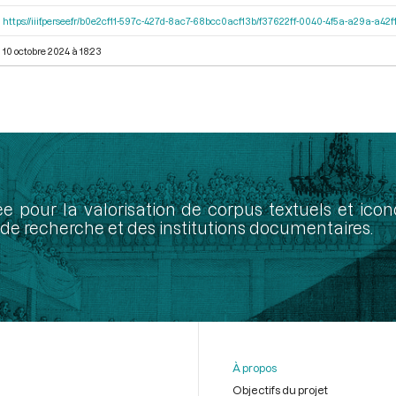
https://iiif.persee.fr/b0e2cf11-597c-427d-8ac7-68bcc0acf13b/f37622ff-0040-4f5a-a29a-a4
10 octobre 2024 à 18:23
ée pour la valorisation de corpus textuels et ic
de recherche et des institutions documentaires.
À propos
Objectifs du projet