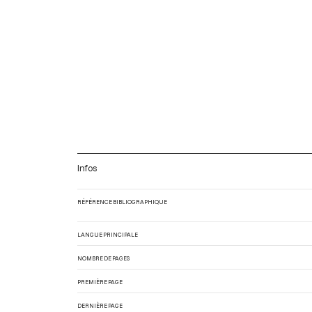
Infos
RÉFÉRENCE BIBLIOGRAPHIQUE
LANGUE PRINCIPALE
NOMBRE DE PAGES
PREMIÈRE PAGE
DERNIÈRE PAGE