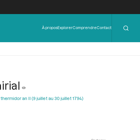
Rechercher
Menu
À propos
Explorer
Comprendre
Contact
de
l'en-
tête
rial
ermidor an II (9 juillet au 30 juillet 1794)