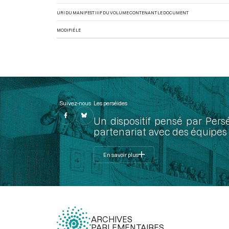
URI DU MANIFEST IIIF DU VOLUME CONTENANT LE DOCUMENT
MODIFIÉ LE
Suivez-nous
Les perséides
Un dispositif pensé par Pers
partenariat avec des équipes 
En savoir plus
ARCHIVES
PARLEMENTAIRES