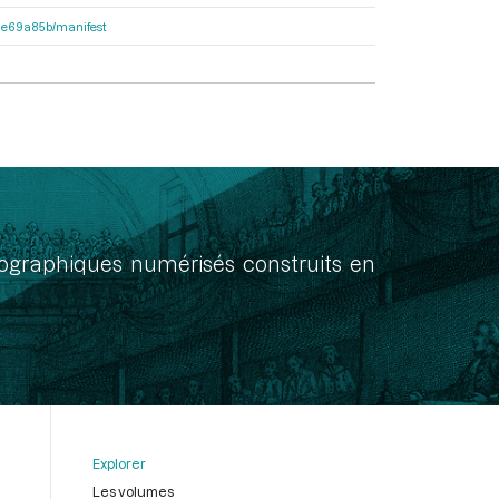
2f1e69a85b/manifest
onographiques numérisés construits en
Explorer
Les volumes