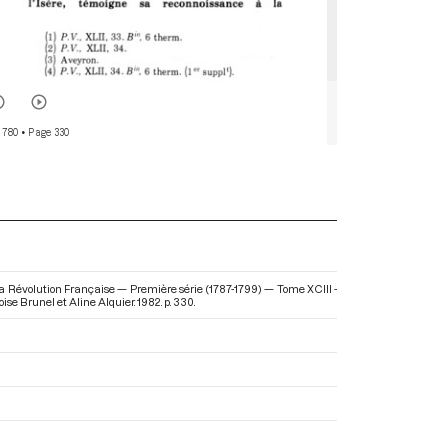
 780
• Page 330
la Révolution Française — Première série (1787-1799) — Tome XCIII -
oise Brunel et Aline Alquier. 1982. p. 330.