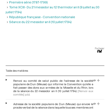
Première série (1787-1799)
Tome XCIII - Du 21 messidor au 12 thermidor an II (9 juillet au 30
juillet 1794)
République française - Convention nationale
Séance du 22 messidor an II (10 juillet 1794)
Partager
Table des matières
Renvoi au comité de salut public de l'adresse de la société
populaire de Dun (Meuse) qui informe la Convention qu'elle a
fait passer des dons aux armées de la Moselle et du Rhin, lors
de la séance du 22 messidor an II (10 juillet 1794)
[Renvoi aux
comités]
p.44
Adresse de la société populaire de Dun (Meuse) qui envoie le
procès-verbal de la séance dans laquelle tous ses membres ont