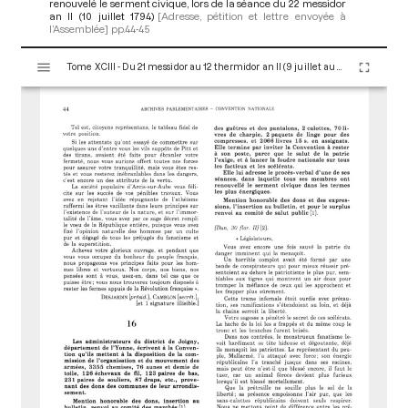
renouvelé le serment civique, lors de la séance du 22 messidor
an II (10 juillet 1794)
[Adresse, pétition et lettre envoyée à
l’Assemblée]
pp.44-45
V
Tome XCIII - Du 21 messidor au 12 thermidor an II (9 juillet au 30 juillet 1794)
i
s
u
a
l
i
s
e
u
r
M
i
r
a
d
o
r