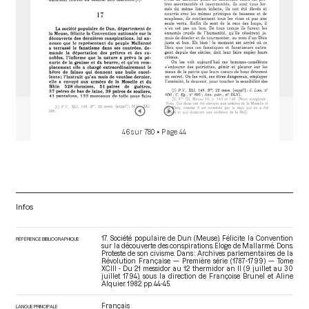
46 sur 780
• Page 44
Infos
17. Société populaire de Dun (Meuse). Félicite la Convention
RÉFÉRENCE BIBLIOGRAPHIQUE
sur la découverte des conspirations. Eloge de Mallarmé. Dons.
Proteste de son civisme. Dans : Archives parlementaires de la
Révolution Française — Première série (1787-1799) — Tome
XCIII - Du 21 messidor au 12 thermidor an II (9 juillet au 30
juillet 1794)
, sous la direction de Françoise Brunel et Aline
Alquier. 1982. pp. 44-45.
Français
LANGUE PRINCIPALE