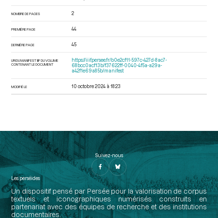
2
NOMBRE DE PAGES
44
PREMIÈRE PAGE
45
DERNIÈRE PAGE
https://iiif.persee.fr/b0e2cf11-597c-427d-8ac7-
URI DU MANIFEST IIIF DU VOLUME
CONTENANT LE DOCUMENT
68bcc0acf13b/f37622ff-0040-4f5a-a29a-
a42f1e69a85b/manifest
10 octobre 2024 à 18:23
MODIFIÉ LE
Suivez-nous
Les perséides
Un dispositif pensé par Persée pour la valorisation de corpus
textuels et iconographiques numérisés construits en
partenariat avec des équipes de recherche et des institutions
documentaires.