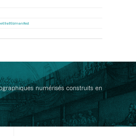
2f1e69a85b/manifest
onographiques numérisés construits en