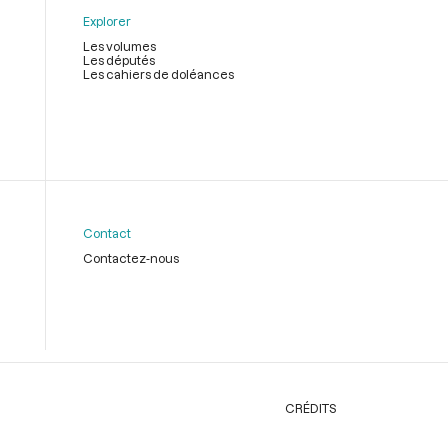
Explorer
Les volumes
Les députés
Les cahiers de doléances
Contact
Contactez-nous
CRÉDITS