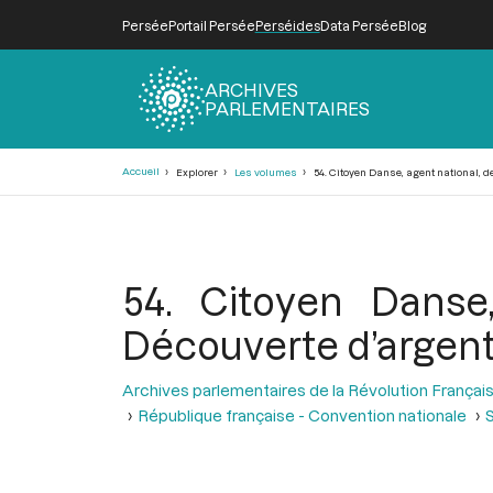
Persée
Portail Persée
Perséides
Data Persée
Blog
ARCHIVES
PARLEMENTAIRES
Fil
Accueil
Explorer
Les volumes
54. Citoyen Danse, agent national, d
d'Ariane
54. Citoyen Danse,
Découverte d’argen
Archives parlementaires de la Révolution Françai
République française - Convention nationale
S