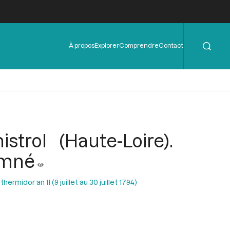
Rechercher
Menu
À propos
Explorer
Comprendre
Contact
de
l'en-
tête
trol (Haute-Loire).
amné
ermidor an II (9 juillet au 30 juillet 1794)