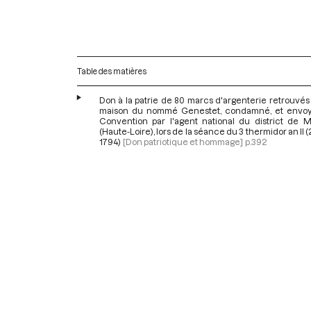
Table des matières
Don à la patrie de 80 marcs d'argenterie retrouvés
maison du nommé Genestet, condamné, et envoy
Convention par l'agent national du district de Mo
(Haute-Loire), lors de la séance du 3 thermidor an II (2
1794)
[Don patriotique et hommage]
p.392