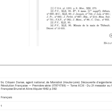
394 sur
54. Citoyen Danse, agent national, de Monistrol (Haute-Loire). Découverte d’argenter
Révolution Française — Première série (1787-1799) — Tome XCIII - Du 21 messidor au 12 
Françoise Brunel et Aline Alquier. 1982. p. 392.
Français
1