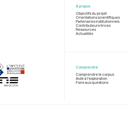
À propos
Objectifs du projet
Orientations scientifiques
Partenaires institutionnels
Contributeurs-trices
Ressources
Actualités
Menu
du
pied
de
Comprendre
page
Comprendre le corpus
Aide à l'exploration
Foire aux questions