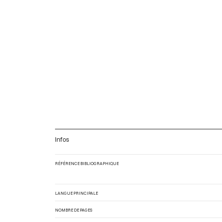
Infos
RÉFÉRENCE BIBLIOGRAPHIQUE
LANGUE PRINCIPALE
NOMBRE DE PAGES