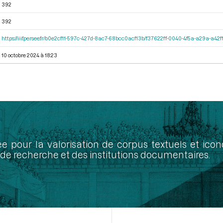
392
392
https://iiif.persee.fr/b0e2cf11-597c-427d-8ac7-68bcc0acf13b/f37622ff-0040-4f5a-a29a-a4
10 octobre 2024 à 18:23
ée pour la valorisation de corpus textuels et ic
de recherche et des institutions documentaires.