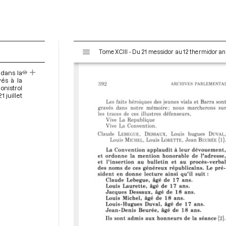
V
Tome XCIII - Du 21 messidor au 12 thermidor an II 
i
s
 dans la
u
és à la
a
nistrol
1 juillet
l
i
s
e
u
r
M
i
r
a
d
o