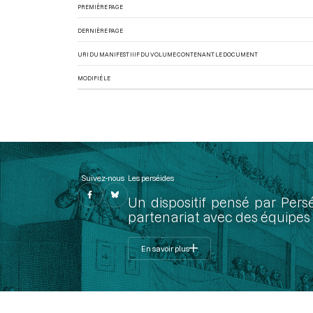
PREMIÈRE PAGE
DERNIÈRE PAGE
URI DU MANIFEST IIIF DU VOLUME CONTENANT LE DOCUMENT
MODIFIÉ LE
Suivez-nous
Les perséides
Un dispositif pensé par Pers
partenariat avec des équipes 
En savoir plus