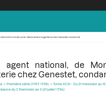
e Monistrol (Haute-Loire). Découverte d’argenterie chez Genestet, condamné
 agent national, de Monis
terie chez Genestet, cond
se
Première série (1787-1799)
Tome XCIII - Du 21 messidor au 12 th
éance du 3 thermidor an II (21 juillet 1794)