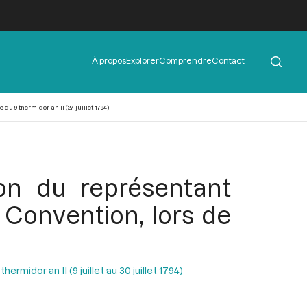
Rechercher
Menu
À propos
Explorer
Comprendre
Contact
de
l'en-
tête
u 9 thermidor an II (27 juillet 1794)
ion du représentant
 Convention, lors de
ermidor an II (9 juillet au 30 juillet 1794)