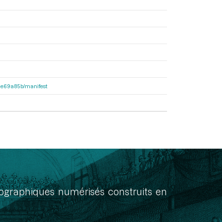
2f1e69a85b/manifest
onographiques numérisés construits en