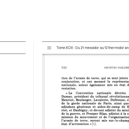
V
Tome XCIII - Du 21 messidor au 12 thermidor an II 
i
s
u
a
l
i
s
e
u
r
M
i
r