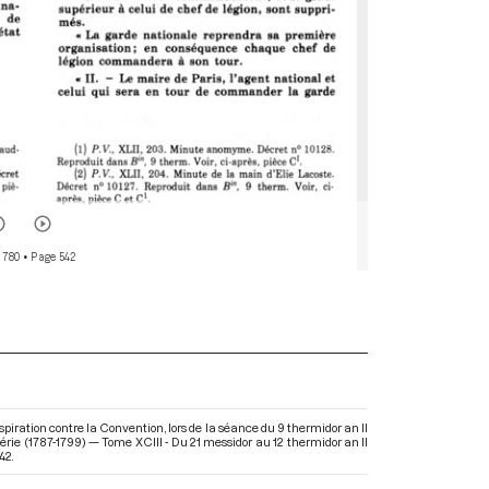
 780
• Page 542
piration contre la Convention, lors de la séance du 9 thermidor an II
érie (1787-1799) — Tome XCIII - Du 21 messidor au 12 thermidor an II
42.