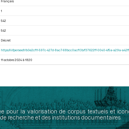
Français
1
542
542
Décret
https://iiif.persee.fr/b0e2cf11-597c-427d-8ac7-68bcc0acf13b/f37622ff-0040-4f5a-a29a-a4
11 octobre 2024 à 18:20
ée pour la valorisation de corpus textuels et ic
de recherche et des institutions documentaires.