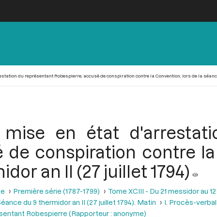
estation du représentant Robespierre, accusé de conspiration contre la Convention, lors de la séance d
 mise en état d'arrestat
 de conspiration contre la
or an II (27 juillet 1794)
se
Première série (1787-1799)
Tome XCIII - Du 21 messidor au 12 th
éance du 9 thermidor an II (27 juillet 1794). Matin
I. Procès-verbal
résentant Robespierre (Rapporteur : anonyme)