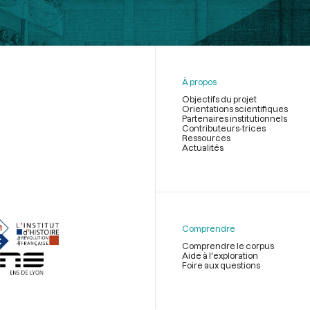
À propos
Objectifs du projet
Orientations scientifiques
Partenaires institutionnels
Contributeurs-trices
Ressources
Actualités
Menu
du
pied
de
Comprendre
page
Comprendre le corpus
Aide à l'exploration
Foire aux questions