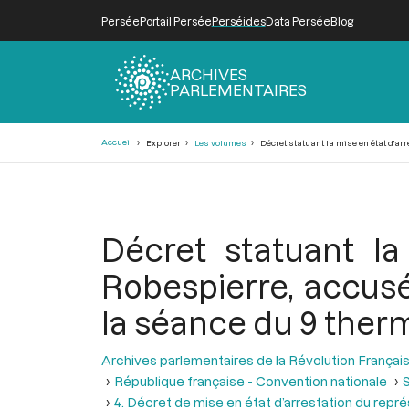
Persée
Portail Persée
Perséides
Data Persée
Blog
ARCHIVES
PARLEMENTAIRES
Fil
Accueil
Explorer
Les volumes
Décret statuant la mise en état d'arr
d'Ariane
Décret statuant la
Robespierre, accusé
la séance du 9 thermid
Archives parlementaires de la Révolution Françai
République française - Convention nationale
S
4. Décret de mise en état d’arrestation du rep