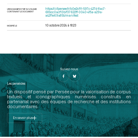
https://iiif.persee.fr/b0e2cf11-597c-427d-8ac7-
URI DU MANIFEST IIIF DU VOLUME
CONTENANT LE DOCUMENT
68bcc0acf13b/f37622ff-0040-4f5a-a29a-
a42f1e69a85b/manifest
10 octobre 2024 à 18:23
MODIFIÉ LE
Suivez-nous
Les perséides
Un dispositif pensé par Persée pour la valorisation de corpus
textuels et iconographiques numérisés construits en
partenariat avec des équipes de recherche et des institutions
documentaires.
En savoir plus