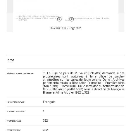
324 sur 780
• Page 322
Infos
81. Le juge de paix de Pluvault (Côte-d’Or) demande si des
RÉFÉRENCE BIBLIOGRAPHIQUE
propriétaires sont autorisés à faire office de gardes-
champêtres sur les terres de leurs voisins. Dans : Archives
parlementaires de la Révolution Française — Première série
(1787-1799) — Tome XCIII - Du 21 messidor au 12 thermidor an
II (9 juillet au 30 juillet 1794)
, sous la direction de Françoise
Brunel et Aline Alquier. 1982. p. 322.
Français
LANGUE PRINCIPALE
1
NOMBRE DE PAGES
322
PREMIÈRE PAGE
322
DERNIÈRE PAGE