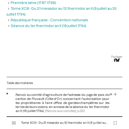
Première série (1787-1799)
Tome XCIII - Du 21 messidor au 12 thermidor an II (9 juillet au 30
juillet 1794)
République française - Convention nationale
Séance du 1er thermidor an II (19 juillet 1794)
Partager
Table des matières
Renvoi au comité d'agriculture de l'adresse du juge de paix du
canton de Pluvault (Côte-d'Or) concernant l'autorisation pour
les propriétaires à faire office de gardes-champêtres sur les
terres de leurs voisins, en annexe de la séance du 1er thermidor
an II (19 juillet 1794)
[Renvoi aux comités]
p.322
V
Tome XCIII - Du 21 messidor au 12 thermidor an II (9 juillet au 30 juillet 1794)
i