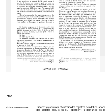
o
r
642 sur 780
• Page 640
Infos
Différentes adresses et extraits des registres des délibérations
RÉFÉRENCE BIBLIOGRAPHIQUE
des sociétés populaires qui appuient la demande de la