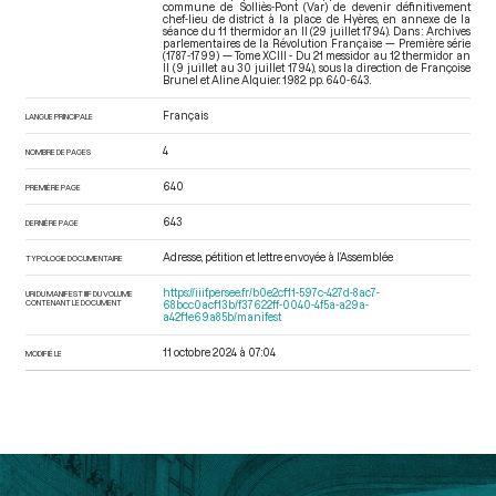
commune de Solliès-Pont (Var) de devenir définitivement
chef-lieu de district à la place de Hyères, en annexe de la
séance du 11 thermidor an II (29 juillet 1794). Dans : Archives
parlementaires de la Révolution Française — Première série
(1787-1799) — Tome XCIII - Du 21 messidor au 12 thermidor an
II (9 juillet au 30 juillet 1794)
, sous la direction de Françoise
Brunel et Aline Alquier. 1982. pp. 640-643.
Français
LANGUE PRINCIPALE
4
NOMBRE DE PAGES
640
PREMIÈRE PAGE
643
DERNIÈRE PAGE
Adresse, pétition et lettre envoyée à l’Assemblée
TYPOLOGIE DOCUMENTAIRE
https://iiif.persee.fr/b0e2cf11-597c-427d-8ac7-
URI DU MANIFEST IIIF DU VOLUME
CONTENANT LE DOCUMENT
68bcc0acf13b/f37622ff-0040-4f5a-a29a-
a42f1e69a85b/manifest
11 octobre 2024 à 07:04
MODIFIÉ LE