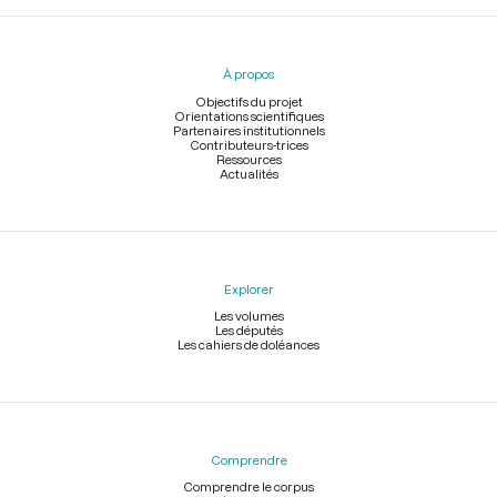
Menu
du
pied
À propos
de
page
Objectifs du projet
Orientations scientifiques
Partenaires institutionnels
Contributeurs-trices
Ressources
Actualités
Explorer
Les volumes
Les députés
Les cahiers de doléances
Comprendre
Comprendre le corpus