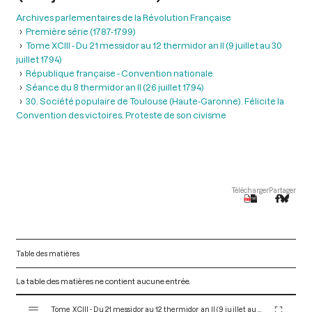
Archives parlementaires de la Révolution Française
Première série (1787-1799)
Tome XCIII - Du 21 messidor au 12 thermidor an II (9 juillet au 30
juillet 1794)
République française - Convention nationale
Séance du 8 thermidor an II (26 juillet 1794)
30. Société populaire de Toulouse (Haute-Garonne). Félicite la
Convention des victoires. Proteste de son civisme
Télécharger
Partager
Table des matières
La table des matières ne contient aucune entrée.
V
Tome XCIII - Du 21 messidor au 12 thermidor an II (9 juillet au 30 juillet 1794)