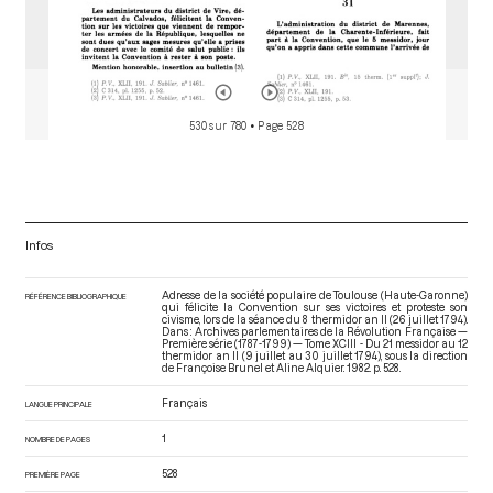
530 sur 780
• Page 528
Infos
Adresse de la société populaire de Toulouse (Haute-Garonne)
RÉFÉRENCE BIBLIOGRAPHIQUE
qui félicite la Convention sur ses victoires et proteste son
civisme, lors de la séance du 8 thermidor an II (26 juillet 1794).
Dans : Archives parlementaires de la Révolution Française —
Première série (1787-1799) — Tome XCIII - Du 21 messidor au 12
thermidor an II (9 juillet au 30 juillet 1794)
, sous la direction
de Françoise Brunel et Aline Alquier. 1982. p. 528.
Français
LANGUE PRINCIPALE
1
NOMBRE DE PAGES
528
PREMIÈRE PAGE