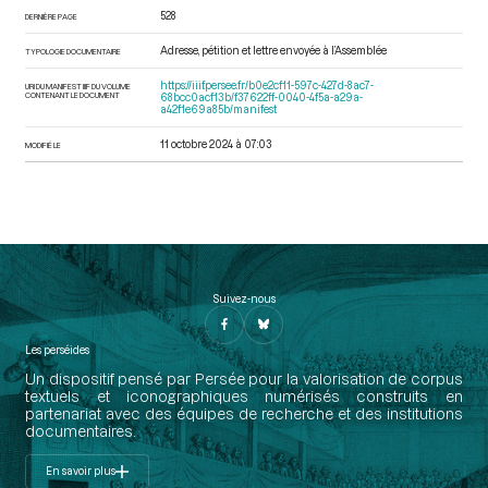
528
DERNIÈRE PAGE
Adresse, pétition et lettre envoyée à l’Assemblée
TYPOLOGIE DOCUMENTAIRE
https://iiif.persee.fr/b0e2cf11-597c-427d-8ac7-
URI DU MANIFEST IIIF DU VOLUME
CONTENANT LE DOCUMENT
68bcc0acf13b/f37622ff-0040-4f5a-a29a-
a42f1e69a85b/manifest
11 octobre 2024 à 07:03
MODIFIÉ LE
Suivez-nous
Les perséides
Un dispositif pensé par Persée pour la valorisation de corpus
textuels et iconographiques numérisés construits en
partenariat avec des équipes de recherche et des institutions
documentaires.
En savoir plus