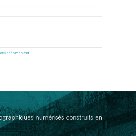
2f1e69a85b/manifest
onographiques numérisés construits en