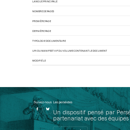
LANGUE PRINCIPALE
NOMBRE DE PAGES
PREMIÈRE PAGE
DERNIÈRE PAGE
TYPOLOGIE DOCUMENTAIRE
URI DU MANIFEST IIIF DU VOLUME CONTENANT LE DOCUMENT
MODIFIÉ LE
Suivez-nous
Les perséides
Un dispositif pensé par Pers
partenariat avec des équipes 