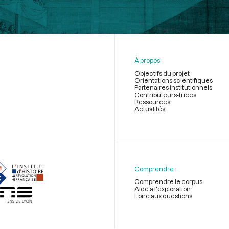
À propos
Objectifs du projet
Orientations scientifiques
Partenaires institutionnels
Contributeurs-trices
Ressources
Actualités
Menu
du
pied
de
Comprendre
page
Comprendre le corpus
Aide à l'exploration
Foire aux questions