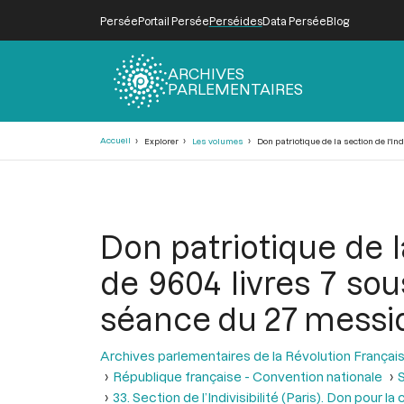
Persée
Portail Persée
Perséides
Data Persée
Blog
ARCHIVES
PARLEMENTAIRES
Fil
Accueil
Explorer
Les volumes
Don patriotique de la section de l'Ind
d'Ariane
Don patriotique de l
de 9604 livres 7 sou
séance du 27 messidor
Archives parlementaires de la Révolution Françai
République française - Convention nationale
S
33. Section de l’Indivisibilité (Paris). Don pour