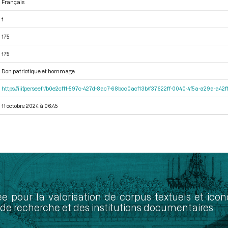
Français
1
175
175
Don patriotique et hommage
https://iiif.persee.fr/b0e2cf11-597c-427d-8ac7-68bcc0acf13b/f37622ff-0040-4f5a-a29a-a4
11 octobre 2024 à 06:45
ée pour la valorisation de corpus textuels et ic
de recherche et des institutions documentaires.