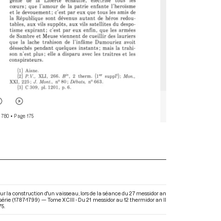
 780
• Page 175
pour la construction d'un vaisseau, lors de la séance du 27 messidor an
série (1787-1799) — Tome XCIII - Du 21 messidor au 12 thermidor an II
75.