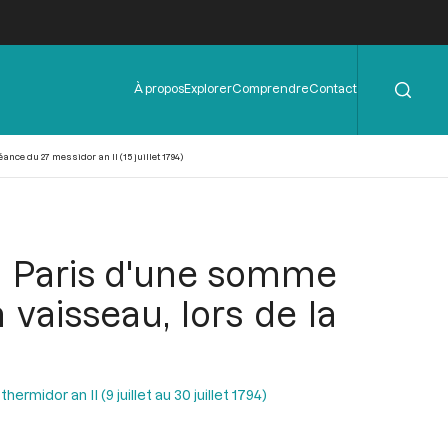
Rechercher
Menu
À propos
Explorer
Comprendre
Contact
de
l'en-
tête
ance du 27 messidor an II (15 juillet 1794)
é à Paris d'une somme
 vaisseau, lors de la
ermidor an II (9 juillet au 30 juillet 1794)